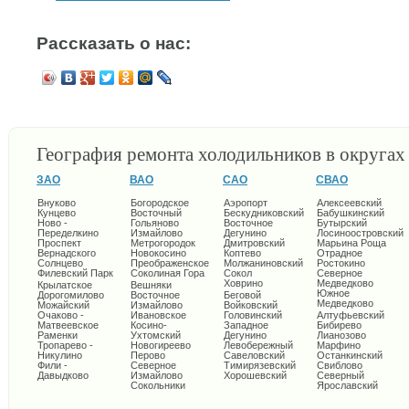
Рассказать о нас:
География ремонта холодильников в округа
ЗАО
ВАО
САО
СВАО
Внуково
Богородское
Аэропорт
Алексеевский
Кунцево
Восточный
Бескудниковский
Бабушкинский
Ново -
Гольяново
Восточное
Бутырский
Переделкино
Измайлово
Дегунино
Лосиноостровский
Проспект
Метрогородок
Дмитровский
Марьина Роща
Вернадского
Новокосино
Коптево
Отрадное
Солнцево
Преображенское
Молжаниновский
Ростокино
Филевский Парк
Соколиная Гора
Сокол
Северное
Ховрино
Медведково
Крылатское
Вешняки
Южное
Дорогомилово
Восточное
Беговой
Медведково
Можайский
Измайлово
Войковский
Очаково -
Ивановское
Головинский
Алтуфьевский
Матвеевское
Косино-
Западное
Бибирево
Раменки
Ухтомский
Дегунино
Лианозово
Тропарево -
Новогиреево
Левобережный
Марфино
Никулино
Перово
Савеловский
Останкинский
Фили -
Северное
Тимирязевский
Свиблово
Давыдково
Измайлово
Хорошевский
Северный
Сокольники
Ярославский