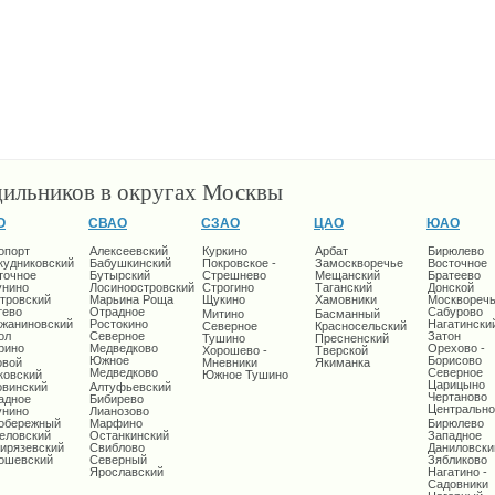
дильников в округах Москвы
О
СВАО
СЗАО
ЦАО
ЮАО
опорт
Алексеевский
Куркино
Арбат
Бирюлево
кудниковский
Бабушкинский
Покровское -
Замоскворечье
Восточное
точное
Бутырский
Стрешнево
Мещанский
Братеево
унино
Лосиноостровский
Строгино
Таганский
Донской
тровский
Марьина Роща
Щукино
Хамовники
Москворечь
тево
Отрадное
Сабурово
Митино
Басманный
жаниновский
Ростокино
Нагатински
Северное
Красносельский
ол
Северное
Затон
Тушино
Пресненский
рино
Медведково
Орехово -
Хорошево -
Тверской
Южное
Борисово
овой
Мневники
Якиманка
Медведково
Северное
ковский
Южное Тушино
Царицыно
овинский
Алтуфьевский
Чертаново
адное
Бибирево
Центрально
унино
Лианозово
обережный
Марфино
Бирюлево
еловский
Останкинский
Западное
ирязевский
Свиблово
Даниловски
ошевский
Северный
Зябликово
Ярославский
Нагатино -
Садовники