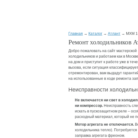
Главная
→
Каталог
→
Атлант
→ МХМ 1
Ремонт холодильников 
Добро пожаловать на сайт мастерской
холодильников и работаем как в Москве
на дом и приступит к работе уже в теч
вызова, если ситуация классифицируетс
отремонтирован, вам выдадут гарантий
на использованные в ходе ремонта зап
Неисправности холодильн
Не включается ни свет в холодил
ни компрессор.
Неисправность сле
искать в пускозащитном реле – осо
расходный материал, который не п
Мотор агрегата не отключается.
Во
холодильника тепло). Потребуется 
заправка агрегата фреоном.