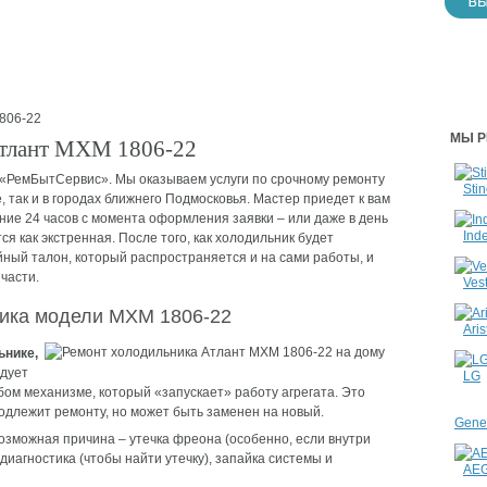
806-22
МЫ Р
Атлант МХМ 1806-22
 «РемБытСервис». Мы оказываем услуги по срочному ремонту
Stin
, так и в городах ближнего Подмосковья. Мастер приедет к вам
ение 24 часов с момента оформления заявки – или даже в день
Inde
я как экстренная. После того, как холодильник будет
ный талон, который распространяется и на сами работы, и
части.
Vest
ика модели МХМ 1806-22
Aris
ьнике,
дует
LG
бом механизме, который «запускает» работу агрегата. Это
одлежит ремонту, но может быть заменен на новый.
Gener
зможная причина – утечка фреона (особенно, если внутри
диагностика (чтобы найти утечку), запайка системы и
AE