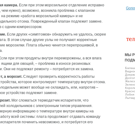
ая камера.
Если при этом морозильное отделение исправно
Gore
, чем нужно), возможно, возникла проблема с клапаном
т» на режиме «работа морозильной камеры» и не
одильного отсека. Поврежденный клапан подлежит замене.
в с одним компрессором.
ние.
Если других «симптомов» обнаружить не удалось, скорее
тел
та. В этом случае другие узлы не получают корректные
ение морозилки. Плата обычно чинится перепрошивкой, в
а.
МЫ Р
сли при этом продукты внутри переморожены, а вся влага
ПОД
ы ящики для овощей, – проблема в износе резиновых
Балаш
и. Они не подлежат ремонту – потребуется их замена.
Виднo
Дзерж
, а морозит.
Следует проверить корректность работы
Долго
Желез
тройства, которое контролирует температуру внутри отсека.
Зелен
холодильник может вообще не охлаждать, или, напротив –
Корол
Красно
ое устройство подлежит замене.
Лобня
Лытка
розит.
Мог сломаться термодатчик испарителя, что
ей холодильников с электронным типом управления.
верную информацию о температуре внутри камеры на
аботу всей системы: плата продолжает отдавать команду
 испарителя починить невозможно, и потребуется его