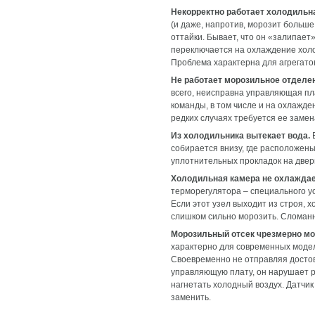
Некорректно работает холодильн
(и даже, напротив, морозит больше
оттайки. Бывает, что он «залипае
переключается на охлаждение хол
Проблема характерна для агрегато
Не работает морозильное отделе
всего, неисправна управляющая пла
команды, в том числе и на охлажд
редких случаях требуется ее замен
Из холодильника вытекает вода.
Е
собирается внизу, где расположен
уплотнительных прокладок на двер
Холодильная камера не охлаждает
терморегулятора – специального ус
Если этот узел выходит из строя, 
слишком сильно морозить. Сломанн
Морозильный отсек чрезмерно мо
характерно для современных модел
Своевременно не отправляя досто
управляющую плату, он нарушает р
нагнетать холодный воздух. Датчик
заменить.