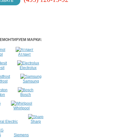
ЕМОНТИРУЕМ МАРКИ:
ol
Атлант
sit
Electrolux
frost
Samsung
ton
Bosch
Whirlpool
al Electric
Sharp
G
Siemens