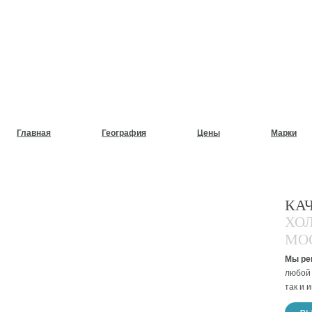
НУЖЕН СРОЧНЫЙ РЕМОНТ
ХОЛОДИЛЬНИКОВ НА ДОМ
Главная
География
Цены
Марки
КА
ХО
МО
Мы ре
любой 
так и 