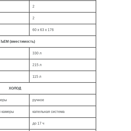
2
2
60 x 63 x 176
ЪЕМ (вместимость)
330 л
215 л
115 л
ХОЛОД
меры
ручное
й камеры
капельная система
до 17 ч