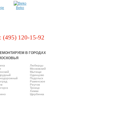
nje
Beko
: (495) 120-15-92
ЕМОНТИРУЕМ В ГОРОДАХ
МОСКОВЬЯ
иха
Люберцы
e
Московский
инский
Мытищи
прудный
Одинцово
нодорожный
Подольск
оград
Раменское
ев
Реутов
горск
Троицк
Химки
рино
Щербинка