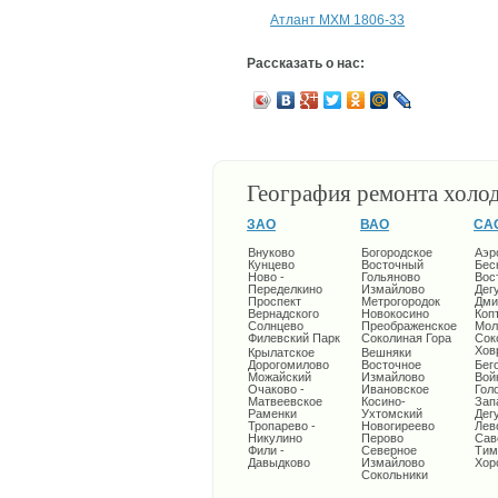
Атлант МХМ 1806-33
Рассказать о нас:
География ремонта холо
ЗАО
ВАО
СА
Внуково
Богородское
Аэр
Кунцево
Восточный
Бес
Ново -
Гольяново
Вос
Переделкино
Измайлово
Дег
Проспект
Метрогородок
Дми
Вернадского
Новокосино
Коп
Солнцево
Преображенское
Мол
Филевский Парк
Соколиная Гора
Сок
Хов
Крылатское
Вешняки
Дорогомилово
Восточное
Бег
Можайский
Измайлово
Вой
Очаково -
Ивановское
Гол
Матвеевское
Косино-
Зап
Раменки
Ухтомский
Дег
Тропарево -
Новогиреево
Лев
Никулино
Перово
Сав
Фили -
Северное
Тим
Давыдково
Измайлово
Хор
Сокольники