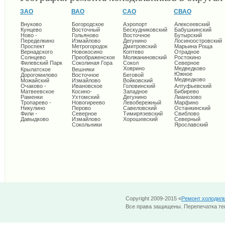
ЗАО
ВАО
САО
СВАО
Внуково
Богородское
Аэропорт
Алексеевский
Кунцево
Восточный
Бескудниковский
Бабушкинский
Ново -
Гольяново
Восточное
Бутырский
Переделкино
Измайлово
Дегунино
Лосиноостровский
Проспект
Метрогородок
Дмитровский
Марьина Роща
Вернадского
Новокосино
Коптево
Отрадное
Солнцево
Преображенское
Молжаниновский
Ростокино
Филевский Парк
Соколиная Гора
Сокол
Северное
Ховрино
Медведково
Крылатское
Вешняки
Южное
Дорогомилово
Восточное
Беговой
Медведково
Можайский
Измайлово
Войковский
Очаково -
Ивановское
Головинский
Алтуфьевский
Матвеевское
Косино-
Западное
Бибирево
Раменки
Ухтомский
Дегунино
Лианозово
Тропарево -
Новогиреево
Левобережный
Марфино
Никулино
Перово
Савеловский
Останкинский
Фили -
Северное
Тимирязевский
Свиблово
Давыдково
Измайлово
Хорошевский
Северный
Сокольники
Ярославский
Copyright 2009-2015 «
Ремонт холодил
Все права защищены. Перепечатка тек