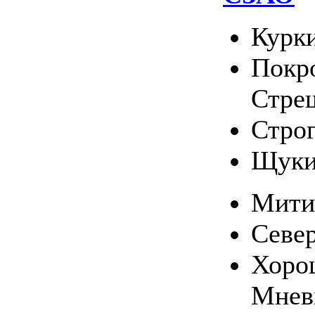
Курк
Покро
Стре
Стро
Щуки
Мити
Севе
Хоро
Мнев