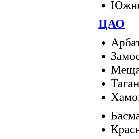
Южно
ЦАО
Арба
Замо
Меща
Тага
Хамо
Басм
Крас