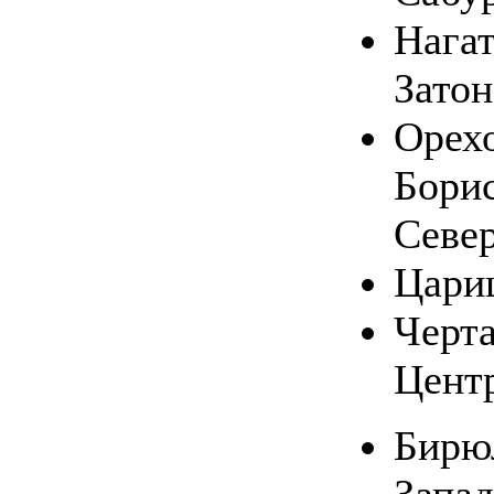
Нага
Затон
Орехо
Бори
Севе
Цари
Черт
Цент
Бирю