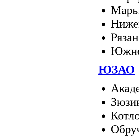
Марь
Ниже
Ряза
Южно
ЮЗАО
Акад
Зюзи
Котл
Обру