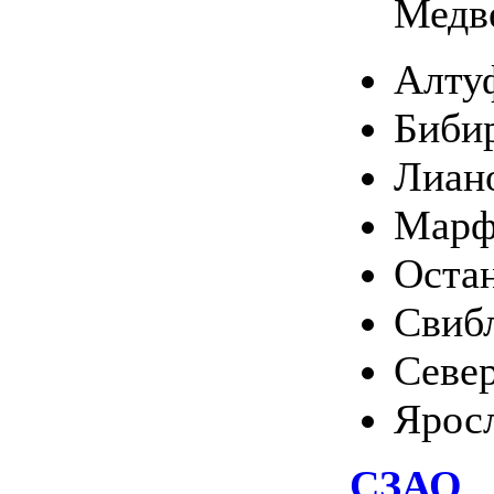
Медв
Алту
Биби
Лиан
Марф
Оста
Свиб
Севе
Ярос
СЗАО