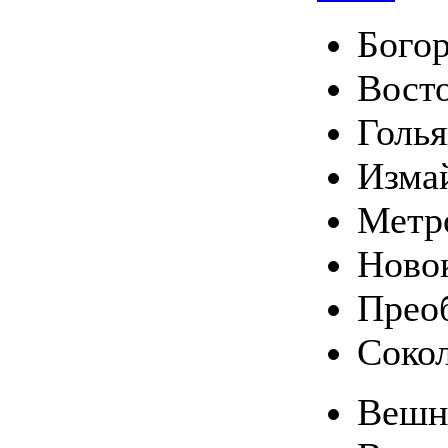
Богор
Вост
Голь
Изма
Метр
Ново
Прео
Соко
Вешн