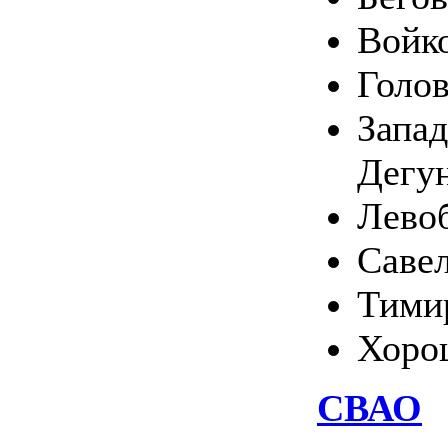
Войк
Голо
Запа
Дегу
Лево
Саве
Тими
Хоро
СВАО