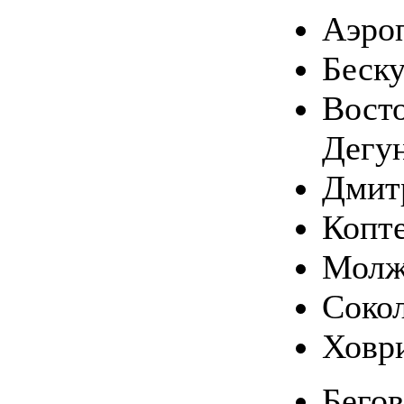
Аэро
Беск
Вост
Дегу
Дмит
Копт
Молж
Соко
Ховр
Бего