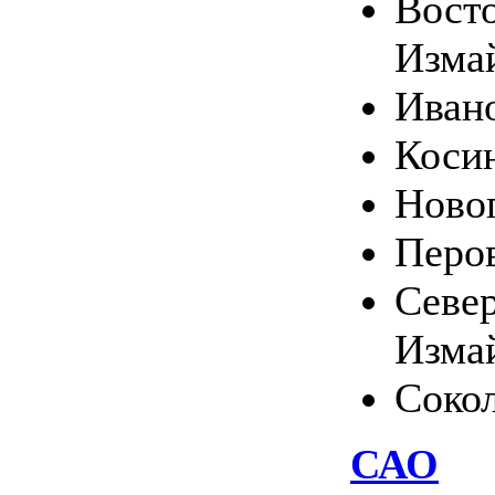
Вост
Изма
Иван
Коси
Ново
Перо
Севе
Изма
Соко
САО