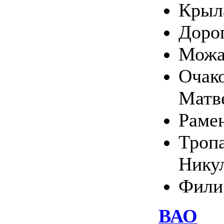
Крыл
Доро
Можа
Очако
Матв
Раме
Тропа
Нику
Фили
ВАО