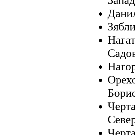
Запа
Дани
Зябл
Нагат
Садо
Наго
Орехо
Бори
Черт
Севе
Черт