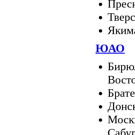
Прес
Твер
Яким
ЮАО
Бирю
Вост
Брате
Донс
Москв
Сабу