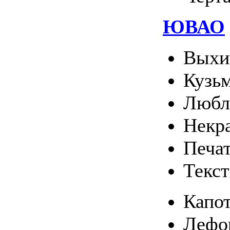
ЮВАО
Выхи
Кузь
Любл
Некр
Печа
Текс
Капо
Лефо