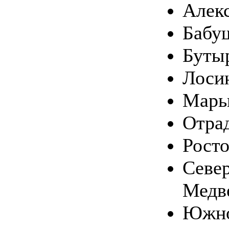
Алек
Бабу
Буты
Лоси
Марь
Отра
Рост
Севе
Медв
Южн