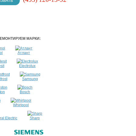
ЕМОНТИРУЕМ МАРКИ:
ol
Атлант
sit
Electrolux
frost
Samsung
ton
Bosch
Whirlpool
al Electric
Sharp