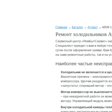
Главная
→
Каталог
→
Атлант
→ МХМ 1
Ремонт холодильников 
Сервисный центр «РемБытСервис» ока
Специалист приедет к вам в любую точ
сутки после оформления заявки. Вам б
на сами ремонтные работы, так и на у
Наиболее частые неиспра
Холодильник не включается и щел
Вероятная причина – неисправнос
компрессора. Щелчки раздаются из
«запустить» сгоревший мотор – его
Мотор-компрессор не выключаетс
– при некорректной работе он може
мотору. Управляющий модуль можн
Внутри холодильной камеры тепл
покрылись неоднородным слоем изм