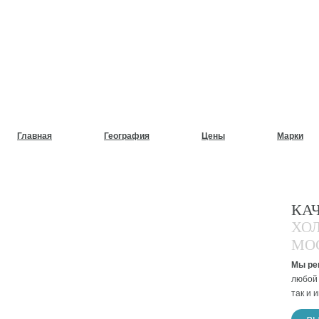
НУЖЕН СРОЧНЫЙ РЕМОНТ
ХОЛОДИЛЬНИКОВ НА ДОМ
Главная
География
Цены
Марки
КА
ХО
МО
Мы ре
любой 
так и 