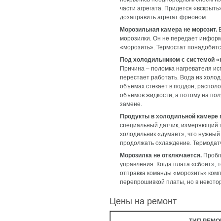
части агрегата. Придется «вскрыть
дозаправить агрегат фреоном.
Морозильная камера не морозит.
В
морозилки. Он не передает информ
«морозить». Термостат понадобитс
Под холодильником с системой «н
Причина – поломка нагревателя исп
перестает работать. Вода из холод
объемах стекает в поддон, распол
объемов жидкости, а потому на по
замене.
Продукты в холодильной камере
специальный датчик, измеряющий те
холодильник «думает», что нужный 
продолжать охлаждение. Термодат
Морозилка не отключается.
Пробл
управления. Когда плата «сбоит»,
отправка команды «морозить» комп
перепрошивкой платы, но в некото
Цены на ремонт