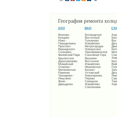
География ремонта холо
ЗАО
ВАО
СА
Внуково
Богородское
Аэр
Кунцево
Восточный
Бес
Ново -
Гольяново
Вос
Переделкино
Измайлово
Дег
Проспект
Метрогородок
Дми
Вернадского
Новокосино
Коп
Солнцево
Преображенское
Мол
Филевский Парк
Соколиная Гора
Сок
Хов
Крылатское
Вешняки
Дорогомилово
Восточное
Бег
Можайский
Измайлово
Вой
Очаково -
Ивановское
Гол
Матвеевское
Косино-
Зап
Раменки
Ухтомский
Дег
Тропарево -
Новогиреево
Лев
Никулино
Перово
Сав
Фили -
Северное
Тим
Давыдково
Измайлово
Хор
Сокольники