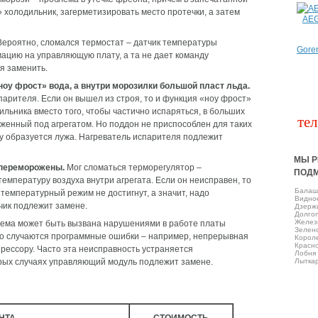
» холодильник, загерметизировать место протечки, а затем
AE
ероятно, сломался термостат – датчик температуры
Gore
ацию на управляющую плату, а та не дает команду
я заменить.
оу фрост» вода, а внутри морозилки большой пласт льда.
арителя. Если он вышел из строя, то и функция «ноу фрост»
ильника вместо того, чтобы частично испаряться, в больших
тел
оженный под агрегатом. Но поддон не приспособлен для таких
лу образуется лужа. Нагреватель испарителя подлежит
МЫ Р
 переморожены.
Мог сломаться терморегулятор –
ПОД
мпературу воздуха внутри агрегата. Если он неисправен, то
Балаш
температурный режим не достигнут, а значит, надо
Виднo
чик подлежит замене.
Дзерж
Долго
Желез
ема может быть вызвана нарушениями в работе платы
Зелен
 то случаются программные ошибки – например, непрерывная
Корол
Красно
рессору. Часто эта неисправность устраняется
Лобня
рых случаях управляющий модуль подлежит замене.
Лытка