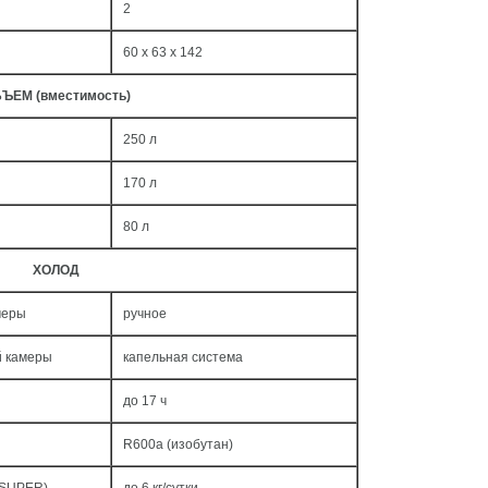
2
60 x 63 x 142
ЪЕМ (вместимость)
250 л
170 л
80 л
ХОЛОД
меры
ручное
й камеры
капельная система
до 17 ч
R600a (изобутан)