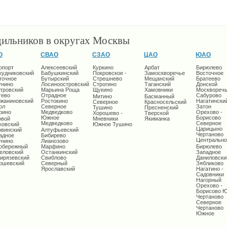
дильников в округах Москвы
О
СВАО
СЗАО
ЦАО
ЮАО
опорт
Алексеевский
Куркино
Арбат
Бирюлево
кудниковский
Бабушкинский
Покровское -
Замоскворечье
Восточное
точное
Бутырский
Стрешнево
Мещанский
Братеево
унино
Лосиноостровский
Строгино
Таганский
Донской
тровский
Марьина Роща
Щукино
Хамовники
Москворечь
тево
Отрадное
Сабурово
Митино
Басманный
жаниновский
Ростокино
Нагатински
Северное
Красносельский
ол
Северное
Затон
Тушино
Пресненский
рино
Медведково
Орехово -
Хорошево -
Тверской
Южное
Борисово
овой
Мневники
Якиманка
Медведково
Северное
ковский
Южное Тушино
Царицыно
овинский
Алтуфьевский
Чертаново
адное
Бибирево
Центрально
унино
Лианозово
обережный
Марфино
Бирюлево
еловский
Останкинский
Западное
ирязевский
Свиблово
Даниловски
ошевский
Северный
Зябликово
Ярославский
Нагатино -
Садовники
Нагорный
Орехово -
Борисово 
Чертаново
Северное
Чертаново
Южное