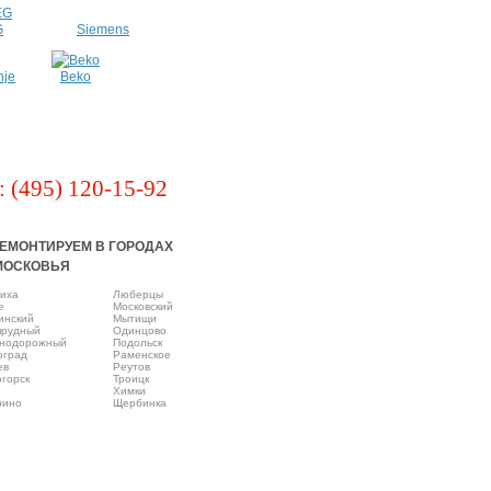
G
Siemens
nje
Beko
: (495) 120-15-92
ЕМОНТИРУЕМ В ГОРОДАХ
МОСКОВЬЯ
иха
Люберцы
e
Московский
инский
Мытищи
прудный
Одинцово
нодорожный
Подольск
оград
Раменское
ев
Реутов
горск
Троицк
Химки
рино
Щербинка