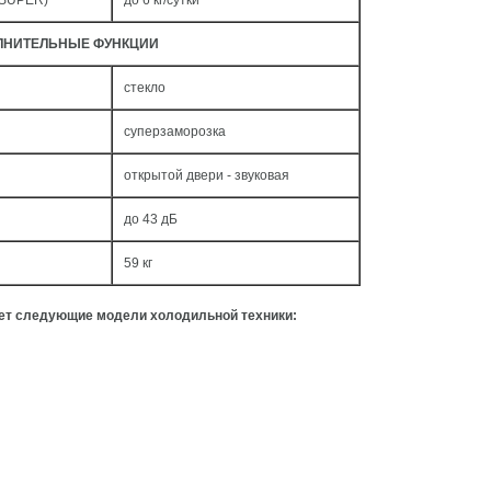
 SUPER)
до 6 кг/cутки
ЛНИТЕЛЬНЫЕ ФУНКЦИИ
стекло
суперзаморозка
открытой двери - звуковая
до 43 дБ
59 кг
ует следующие модели холодильной техники: