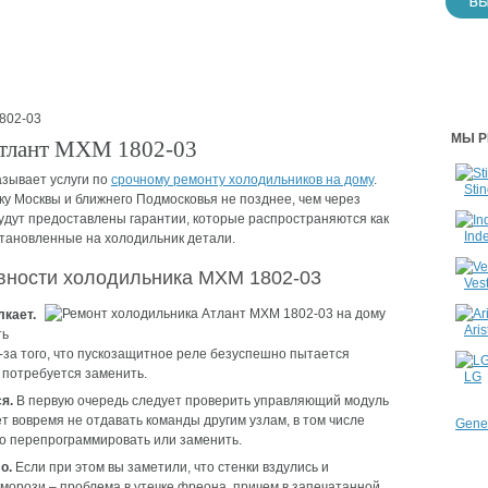
802-03
МЫ Р
Атлант МХМ 1802-03
зывает услуги по
срочному ремонту холодильников на дому
.
Stin
ку Москвы и ближнего Подмосковья не позднее, чем через
удут предоставлены гарантии, которые распространяются как
Inde
становленные на холодильник детали.
вности холодильника МХМ 1802-03
Vest
кает.
Aris
ть
-за того, что пускозащитное реле безуспешно пытается
 потребуется заменить.
LG
я.
В первую очередь следует проверить управляющий модуль
т вовремя не отдавать команды другим узлам, в том числе
Gener
о перепрограммировать или заменить.
о.
Если при этом вы заметили, что стенки вздулись и
орози – проблема в утечке фреона, причем в запечатанной