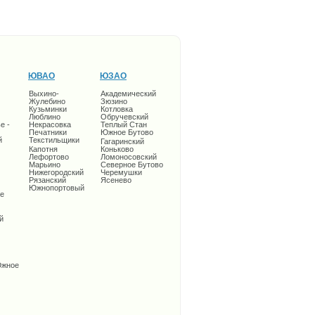
ЮВАО
ЮЗАО
Выхино-
Академический
Жулебино
Зюзино
Кузьминки
Котловка
Люблино
Обручевский
е -
Некрасовка
Теплый Стан
Печатники
Южное Бутово
й
Текстильщики
Гагаринский
Капотня
Коньково
Лефортово
Ломоносовский
Марьино
Северное Бутово
Нижегородский
Черемушки
Рязанский
Ясенево
Южнопортовый
е
й
Южное