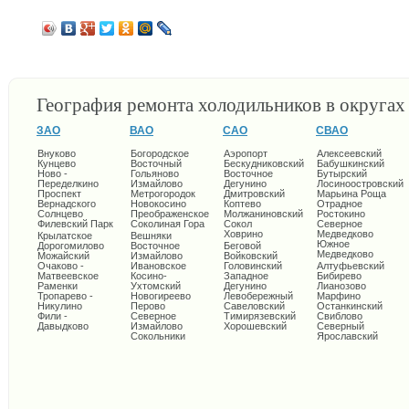
География ремонта холодильников в округа
ЗАО
ВАО
САО
СВАО
Внуково
Богородское
Аэропорт
Алексеевский
Кунцево
Восточный
Бескудниковский
Бабушкинский
Ново -
Гольяново
Восточное
Бутырский
Переделкино
Измайлово
Дегунино
Лосиноостровский
Проспект
Метрогородок
Дмитровский
Марьина Роща
Вернадского
Новокосино
Коптево
Отрадное
Солнцево
Преображенское
Молжаниновский
Ростокино
Филевский Парк
Соколиная Гора
Сокол
Северное
Ховрино
Медведково
Крылатское
Вешняки
Южное
Дорогомилово
Восточное
Беговой
Медведково
Можайский
Измайлово
Войковский
Очаково -
Ивановское
Головинский
Алтуфьевский
Матвеевское
Косино-
Западное
Бибирево
Раменки
Ухтомский
Дегунино
Лианозово
Тропарево -
Новогиреево
Левобережный
Марфино
Никулино
Перово
Савеловский
Останкинский
Фили -
Северное
Тимирязевский
Свиблово
Давыдково
Измайлово
Хорошевский
Северный
Сокольники
Ярославский