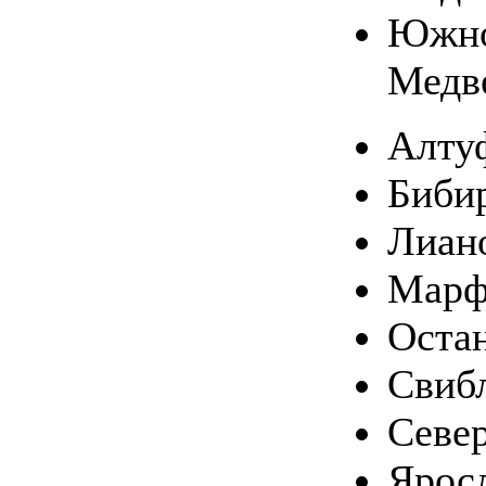
Южн
Медв
Алту
Биби
Лиан
Марф
Оста
Свиб
Севе
Ярос