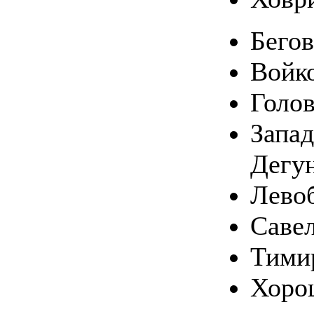
Бего
Войк
Голо
Запа
Дегу
Лево
Саве
Тими
Хоро