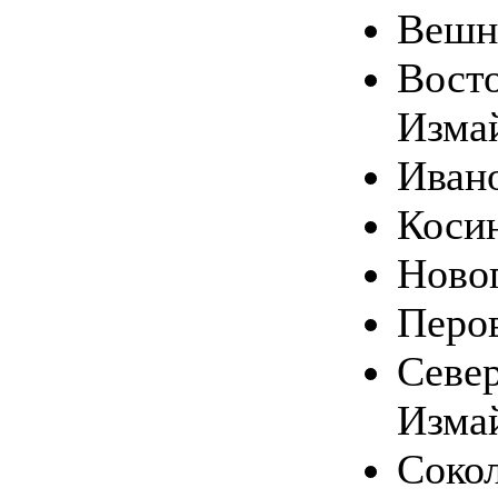
Вешн
Вост
Изма
Иван
Коси
Ново
Перо
Севе
Изма
Соко