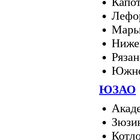
Капо
Лефо
Марь
Ниже
Ряза
Южно
ЮЗАО
Акад
Зюзи
Котл