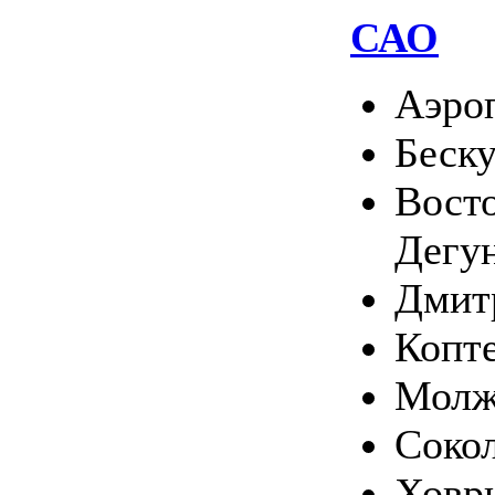
САО
Аэро
Беск
Вост
Дегу
Дмит
Копт
Молж
Соко
Ховр