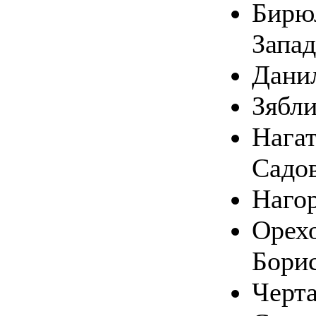
Бирю
Запа
Дани
Зябл
Нагат
Садо
Наго
Орехо
Бори
Черт