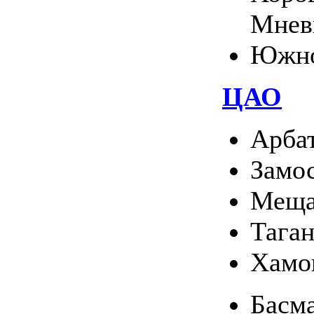
Мнев
Южно
ЦАО
Арба
Замо
Меща
Тага
Хамо
Басм