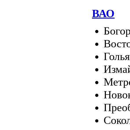
ВАО
Богор
Вост
Голь
Изма
Метр
Ново
Прео
Соко