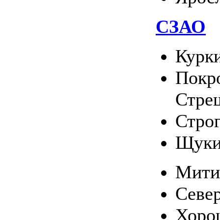
СЗАО
Курк
Покро
Стре
Стро
Щуки
Мити
Севе
Хоро