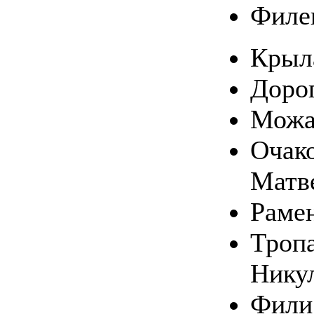
Филе
Крыл
Доро
Можа
Очако
Матв
Раме
Тропа
Нику
Фили