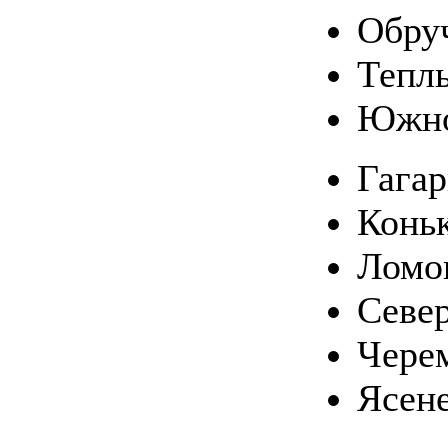
Обру
Тепл
Южно
Гага
Конь
Ломо
Севе
Чере
Ясен