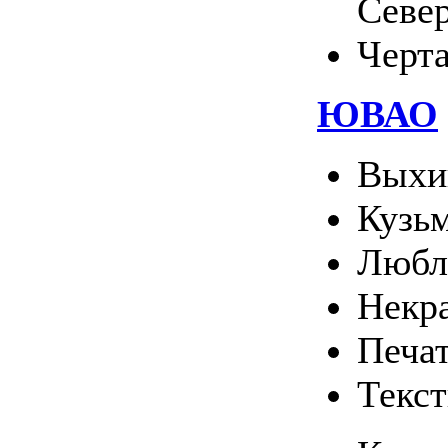
Севе
Черт
ЮВАО
Выхи
Кузь
Любл
Некр
Печа
Текс