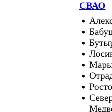
СВАО
Алек
Бабу
Буты
Лоси
Марь
Отра
Рост
Севе
Медв