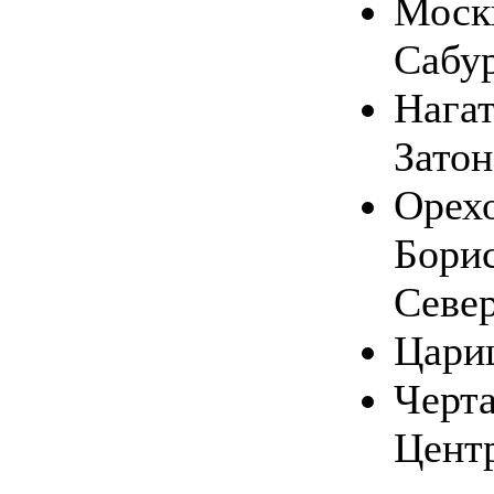
Москв
Сабу
Нага
Затон
Орехо
Бори
Севе
Цари
Черт
Цент