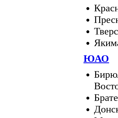
Крас
Прес
Твер
Яким
ЮАО
Бирю
Вост
Брате
Донс