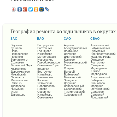
География ремонта холодильников в округа
ЗАО
ВАО
САО
СВАО
Внуково
Богородское
Аэропорт
Алексеевский
Кунцево
Восточный
Бескудниковский
Бабушкинский
Ново -
Гольяново
Восточное
Бутырский
Переделкино
Измайлово
Дегунино
Лосиноостровский
Проспект
Метрогородок
Дмитровский
Марьина Роща
Вернадского
Новокосино
Коптево
Отрадное
Солнцево
Преображенское
Молжаниновский
Ростокино
Филевский Парк
Соколиная Гора
Сокол
Северное
Ховрино
Медведково
Крылатское
Вешняки
Южное
Дорогомилово
Восточное
Беговой
Медведково
Можайский
Измайлово
Войковский
Очаково -
Ивановское
Головинский
Алтуфьевский
Матвеевское
Косино-
Западное
Бибирево
Раменки
Ухтомский
Дегунино
Лианозово
Тропарево -
Новогиреево
Левобережный
Марфино
Никулино
Перово
Савеловский
Останкинский
Фили -
Северное
Тимирязевский
Свиблово
Давыдково
Измайлово
Хорошевский
Северный
Сокольники
Ярославский