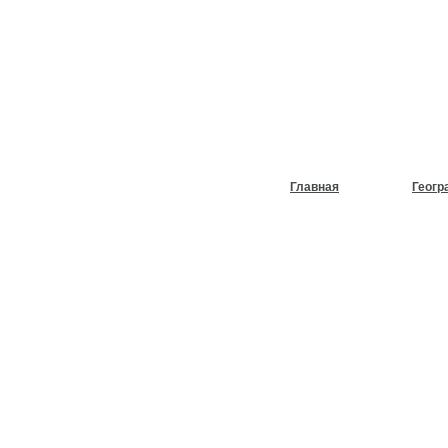
НУЖЕН
ХОЛОД
Главная
Геогр