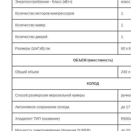
Энергопотребление - Класс (кВтч)
класс 
Количество моторов-компрессоров
1
Количество камер
1
Количество дверей
1
Размеры (ШxГxВ) см.
60 x 6
ОБЪЕМ (вместимость)
Общий объем
240 л
ХОЛОД
Способ разморозки морозильной камеры
ручно
Автономное сохранение холода
до 17
Хладагент ТИП (название)
R600a
Мощность замораживания (функция SUPER)
до 20 