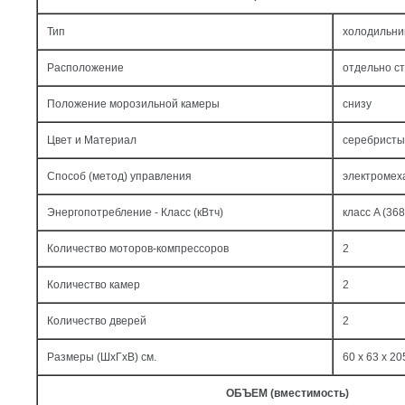
Тип
холодильни
Расположение
отдельно с
Положение морозильной камеры
снизу
Цвет и Материал
серебристы
Способ (метод) управления
электромех
Энергопотребление - Класс (кВтч)
класс A (368
Количество моторов-компрессоров
2
Количество камер
2
Количество дверей
2
Размеры (ШxГxВ) см.
60 x 63 x 20
ОБЪЕМ (вместимость)