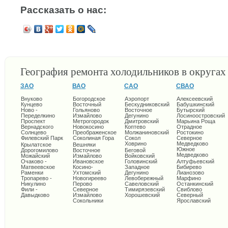
Рассказать о нас:
География ремонта холодильников в округа
ЗАО
ВАО
САО
СВАО
Внуково
Богородское
Аэропорт
Алексеевский
Кунцево
Восточный
Бескудниковский
Бабушкинский
Ново -
Гольяново
Восточное
Бутырский
Переделкино
Измайлово
Дегунино
Лосиноостровский
Проспект
Метрогородок
Дмитровский
Марьина Роща
Вернадского
Новокосино
Коптево
Отрадное
Солнцево
Преображенское
Молжаниновский
Ростокино
Филевский Парк
Соколиная Гора
Сокол
Северное
Ховрино
Медведково
Крылатское
Вешняки
Южное
Дорогомилово
Восточное
Беговой
Медведково
Можайский
Измайлово
Войковский
Очаково -
Ивановское
Головинский
Алтуфьевский
Матвеевское
Косино-
Западное
Бибирево
Раменки
Ухтомский
Дегунино
Лианозово
Тропарево -
Новогиреево
Левобережный
Марфино
Никулино
Перово
Савеловский
Останкинский
Фили -
Северное
Тимирязевский
Свиблово
Давыдково
Измайлово
Хорошевский
Северный
Сокольники
Ярославский