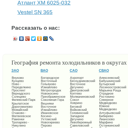
Атлант ХМ 6025-032
Vestel SN 365
Рассказать о нас:
География ремонта холодильников в округа
ЗАО
ВАО
САО
СВАО
Внуково
Богородское
Аэропорт
Алексеевский
Кунцево
Восточный
Бескудниковский
Бабушкинский
Ново -
Гольяново
Восточное
Бутырский
Переделкино
Измайлово
Дегунино
Лосиноостровский
Проспект
Метрогородок
Дмитровский
Марьина Роща
Вернадского
Новокосино
Коптево
Отрадное
Солнцево
Преображенское
Молжаниновский
Ростокино
Филевский Парк
Соколиная Гора
Сокол
Северное
Ховрино
Медведково
Крылатское
Вешняки
Южное
Дорогомилово
Восточное
Беговой
Медведково
Можайский
Измайлово
Войковский
Очаково -
Ивановское
Головинский
Алтуфьевский
Матвеевское
Косино-
Западное
Бибирево
Раменки
Ухтомский
Дегунино
Лианозово
Тропарево -
Новогиреево
Левобережный
Марфино
Никулино
Перово
Савеловский
Останкинский