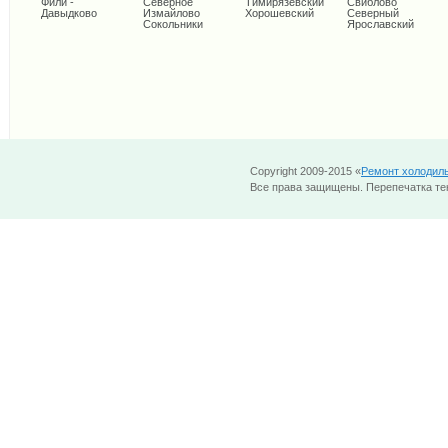
Фили -
Северное
Тимирязевский
Свиблово
Давыдково
Измайлово
Хорошевский
Северный
Сокольники
Ярославский
Copyright 2009-2015 «
Ремонт холодил
Все права защищены. Перепечатка тек