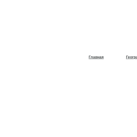
НУЖЕН
ХОЛОД
Главная
Геогр