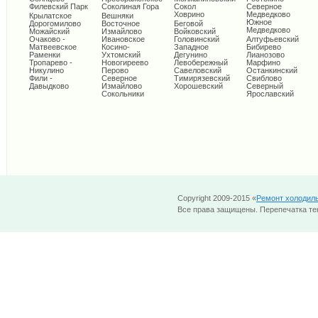
Филевский Парк
Соколиная Гора
Сокол
Северное
Ховрино
Медведково
Крылатское
Вешняки
Южное
Дорогомилово
Восточное
Беговой
Медведково
Можайский
Измайлово
Войковский
Очаково -
Ивановское
Головинский
Алтуфьевский
Матвеевское
Косино-
Западное
Бибирево
Раменки
Ухтомский
Дегунино
Лианозово
Тропарево -
Новогиреево
Левобережный
Марфино
Никулино
Перово
Савеловский
Останкинский
Фили -
Северное
Тимирязевский
Свиблово
Давыдково
Измайлово
Хорошевский
Северный
Сокольники
Ярославский
Copyright 2009-2015 «
Ремонт холодил
Все права защищены. Перепечатка тек