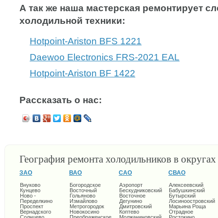
А так же наша мастерская ремонтирует 
холодильной техники:
Hotpoint-Ariston BFS 1221
Daewoo Electronics FRS-2021 EAL
Hotpoint-Ariston BF 1422
Рассказать о нас:
География ремонта холодильников в округа
ЗАО
ВАО
САО
СВАО
Внуково
Богородское
Аэропорт
Алексеевский
Кунцево
Восточный
Бескудниковский
Бабушкинский
Ново -
Гольяново
Восточное
Бутырский
Переделкино
Измайлово
Дегунино
Лосиноостровский
Проспект
Метрогородок
Дмитровский
Марьина Роща
Вернадского
Новокосино
Коптево
Отрадное
Солнцево
Преображенское
Молжаниновский
Ростокино