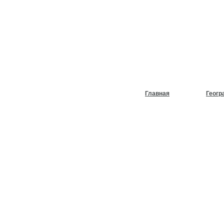
НУЖЕН
ХОЛОД
Главная
Геогр