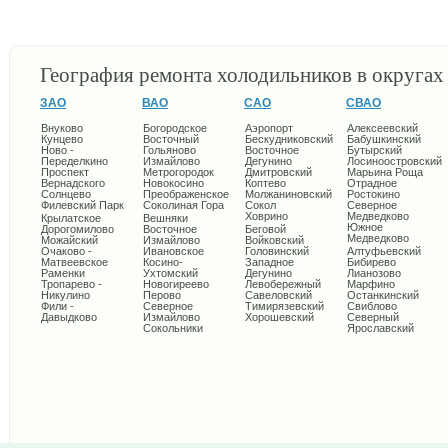
География ремонта холодильников в округа
ЗАО
ВАО
САО
СВАО
Внуково
Богородское
Аэропорт
Алексеевский
Кунцево
Восточный
Бескудниковский
Бабушкинский
Ново -
Гольяново
Восточное
Бутырский
Переделкино
Измайлово
Дегунино
Лосиноостровский
Проспект
Метрогородок
Дмитровский
Марьина Роща
Вернадского
Новокосино
Коптево
Отрадное
Солнцево
Преображенское
Молжаниновский
Ростокино
Филевский Парк
Соколиная Гора
Сокол
Северное
Ховрино
Медведково
Крылатское
Вешняки
Южное
Дорогомилово
Восточное
Беговой
Медведково
Можайский
Измайлово
Войковский
Очаково -
Ивановское
Головинский
Алтуфьевский
Матвеевское
Косино-
Западное
Бибирево
Раменки
Ухтомский
Дегунино
Лианозово
Тропарево -
Новогиреево
Левобережный
Марфино
Никулино
Перово
Савеловский
Останкинский
Фили -
Северное
Тимирязевский
Свиблово
Давыдково
Измайлово
Хорошевский
Северный
Сокольники
Ярославский