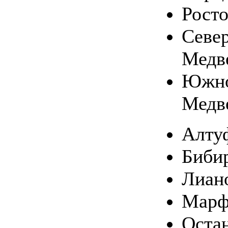
Рост
Севе
Медв
Южн
Медв
Алту
Биби
Лиан
Марф
Оста