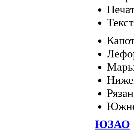
Печа
Текс
Капо
Лефо
Марь
Ниже
Ряза
Южно
ЮЗАО