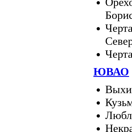
Орехо
Бори
Черт
Севе
Черт
ЮВАО
Выхи
Кузь
Любл
Некр