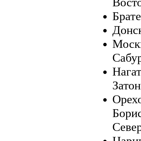
Вост
Брате
Донс
Москв
Сабу
Нага
Затон
Орехо
Бори
Севе
Цари