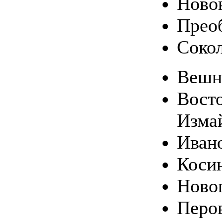
Ново
Прео
Соко
Вешн
Вост
Изма
Иван
Коси
Ново
Перо