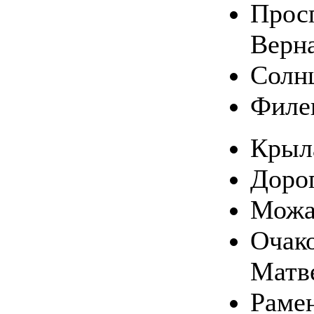
Прос
Верн
Солн
Филе
Крыл
Доро
Можа
Очако
Матв
Раме