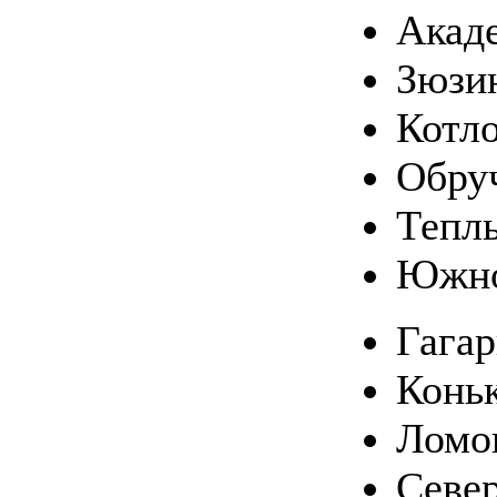
Акад
Зюзи
Котл
Обру
Тепл
Южно
Гага
Конь
Ломо
Севе