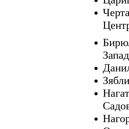
Черт
Цент
Бирю
Запа
Дани
Зябл
Нагат
Садо
Наго