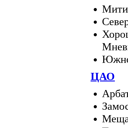
Мити
Севе
Хоро
Мнев
Южно
ЦАО
Арба
Замо
Меща