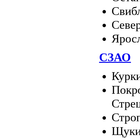
Свиб
Севе
Ярос
СЗАО
Курк
Покро
Стре
Стро
Щуки