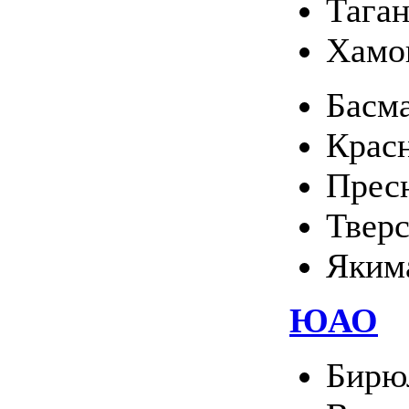
Тага
Хамо
Басм
Крас
Прес
Твер
Яким
ЮАО
Бирю