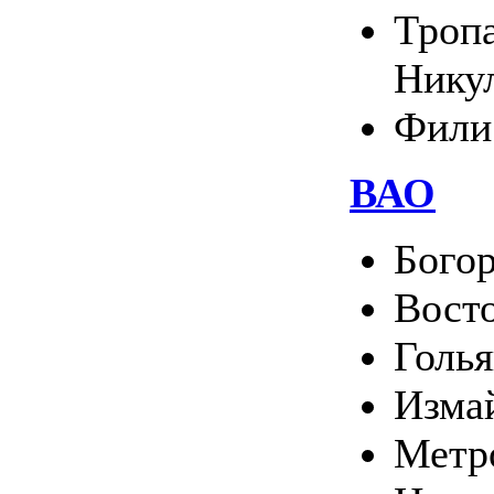
Тропа
Нику
Фили
ВАО
Богор
Вост
Голь
Изма
Метр