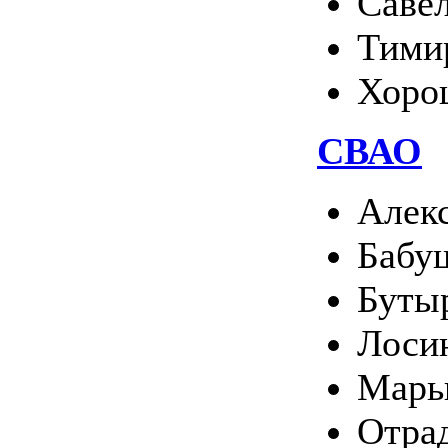
Саве
Тими
Хоро
СВАО
Алек
Бабу
Буты
Лоси
Марь
Отра