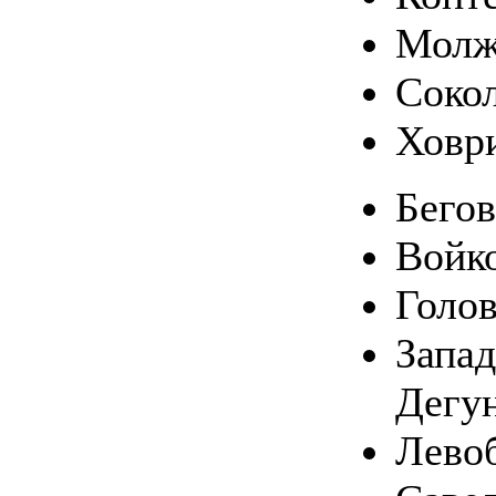
Молж
Соко
Ховр
Бего
Войк
Голо
Запа
Дегу
Лево