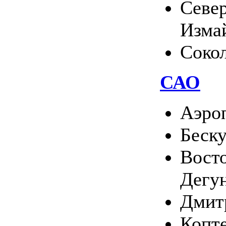
Севе
Изма
Соко
САО
Аэро
Беск
Вост
Дегу
Дмит
Копт