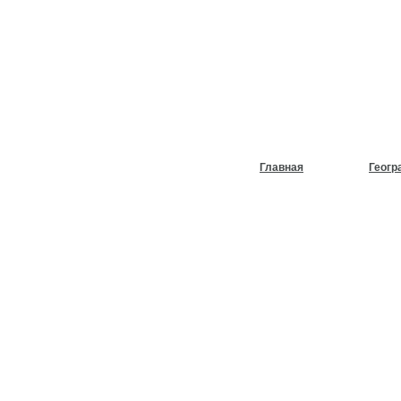
НУЖЕН
ХОЛОД
Главная
Геогр