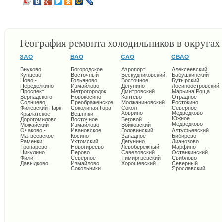
География ремонта холодильников в округа
ЗАО
ВАО
САО
СВАО
Внуково
Богородское
Аэропорт
Алексеевский
Кунцево
Восточный
Бескудниковский
Бабушкинский
Ново -
Гольяново
Восточное
Бутырский
Переделкино
Измайлово
Дегунино
Лосиноостровский
Проспект
Метрогородок
Дмитровский
Марьина Роща
Вернадского
Новокосино
Коптево
Отрадное
Солнцево
Преображенское
Молжаниновский
Ростокино
Филевский Парк
Соколиная Гора
Сокол
Северное
Ховрино
Медведково
Крылатское
Вешняки
Южное
Дорогомилово
Восточное
Беговой
Медведково
Можайский
Измайлово
Войковский
Очаково -
Ивановское
Головинский
Алтуфьевский
Матвеевское
Косино-
Западное
Бибирево
Раменки
Ухтомский
Дегунино
Лианозово
Тропарево -
Новогиреево
Левобережный
Марфино
Никулино
Перово
Савеловский
Останкинский
Фили -
Северное
Тимирязевский
Свиблово
Давыдково
Измайлово
Хорошевский
Северный
Сокольники
Ярославский