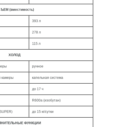
ЪЕМ (вместимость)
393 л
278 л
115 л
ХОЛОД
меры
ручное
й камеры
капельная система
до 17 ч
R600a (изобутан)
 SUPER)
до 15 кг/cутки
ЛНИТЕЛЬНЫЕ ФУНКЦИИ