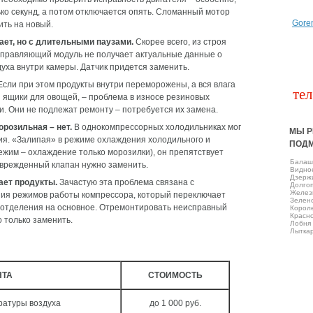
ько секунд, а потом отключается опять. Сломанный мотор
Gore
ть на новый.
ает, но с длительными паузами.
Скорее всего, из строя
управляющий модуль не получает актуальные данные о
уха внутри камеры. Датчик придется заменить.
сли при этом продукты внутри переморожены, а вся влага
тел
ы ящики для овощей, – проблема в износе резиновых
и. Они не подлежат ремонту – потребуется их замена.
орозильная – нет.
В однокомпрессорных холодильниках мог
МЫ Р
ия. «Залипая» в режиме охлаждения холодильного и
ПОД
ежим – охлаждение только морозилки), он препятствует
Балаш
оврежденный клапан нужно заменить.
Виднo
Дзерж
ет продукты.
Зачастую эта проблема связана с
Долго
Желез
ия режимов работы компрессора, который переключает
Зелен
 отделения на основное. Отремонтировать неисправный
Корол
Красно
о только заменить.
Лобня
Лытка
НТА
СТОИМОСТЬ
ратуры воздуха
до 1 000 руб.