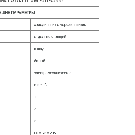
ника Атлант ХМ 5015-000
БЩИЕ ПАРАМЕТРЫ
холодильник с морозильником
отдельно стоящий
снизу
белый
электромеханическое
класс B
1
2
2
60 x 63 x 205