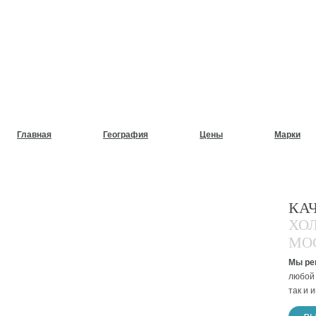
НУЖЕН СРОЧНЫЙ РЕМОНТ
ХОЛОДИЛЬНИКОВ НА ДОМ
Главная
География
Цены
Марки
КА
ХО
МО
Мы ре
любой 
так и 