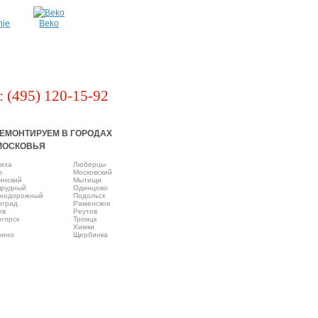
nje
Beko
: (495) 120-15-92
ЕМОНТИРУЕМ В ГОРОДАХ
МОСКОВЬЯ
иха
Люберцы
e
Московский
инский
Мытищи
прудный
Одинцово
нодорожный
Подольск
оград
Раменское
ев
Реутов
горск
Троицк
Химки
рино
Щербинка