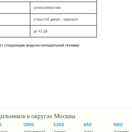
суперзаморозка
открытой двери - звуковая
до 42 дБ
ует следующие модели холодильной техники:
дильников в округах Москвы
О
СВАО
СЗАО
ЦАО
ЮАО
опорт
Алексеевский
Куркино
Арбат
Бирюлево