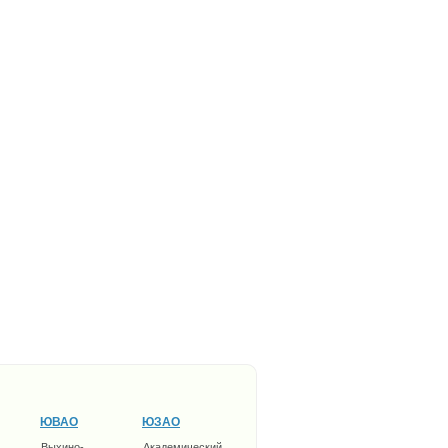
ЮВАО
ЮЗАО
Выхино-
Академический