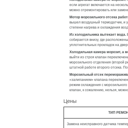
если агрегат включается на нескол
можно отремонтировать или замени
Мотор морозильного отсека работ
вышел воздушный термодатчик, и 
степени нагрева и охлаждения возд
Из холодильника вытекает вода.
Е
собирается внизу, где расположен
уплотнительных прокладок на двер
Холодильная камера морозит, а м
выйти из строя клапан переключен
морозильного отделения (второй р
штатной работе второго отсека. П
Морозильный отсек переморажива
«залипанием» клапана переключен
режим охлаждения с морозильного
клапан, к сожалению, нельзя, можн
Цены
ТИП РЕМО
Замена неисправного датчика темпе