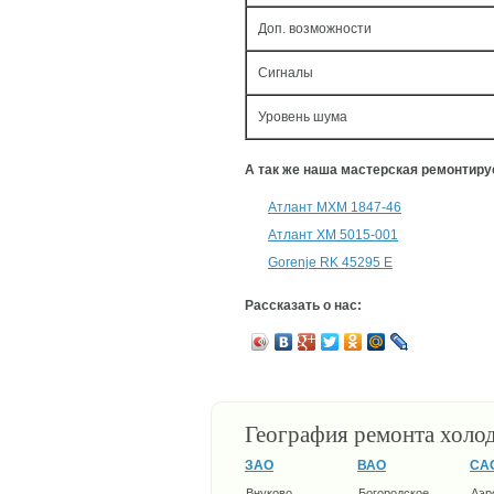
Доп. возможности
Сигналы
Уровень шума
А так же наша мастерская ремонтир
Атлант МХМ 1847-46
Атлант ХМ 5015-001
Gorenje RK 45295 E
Рассказать о нас:
География ремонта холо
ЗАО
ВАО
СА
Внуково
Богородское
Аэр