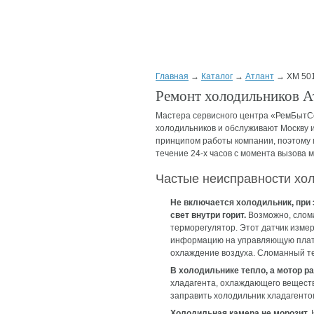
Главная
→
Каталог
→
Атлант
→ ХМ 501
Ремонт холодильников А
Мастера сервисного центра «РемБытС
холодильников и обслуживают Москву 
принципом работы компании, поэтому м
течение 24-х часов с момента вызова 
Частые неисправности хо
Не включается холодильник, при
свет внутри горит.
Возможно, слом
терморегулятор. Этот датчик измер
информацию на управляющую плату.
охлаждение воздуха. Сломанный т
В холодильнике тепло, а мотор р
хладагента, охлаждающего веществ
заправить холодильник хладагенто
Холодильная камера не морозит.
Н