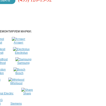
ЕМОНТИРУЕМ МАРКИ:
ol
Атлант
sit
Electrolux
frost
Samsung
ton
Bosch
Whirlpool
al Electric
Sharp
G
Siemens