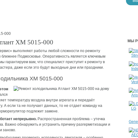
5-000
тлант ХМ 5015-000
МЫ Р
ервис» выполняют работы любой сложности по ремонту
Stin
и ближнее Подмосковье. Оперативность является ключевым
ы гарантируем вам, что специалист приступит к ремонту в
мастера, даже если это будут выходные дни или праздники.
Inde
лодильника ХМ 5015-000
Vest
 этом
ался
Aris
яет температуру воздуха внутри агрегата и передаёт
 А если та не получает данных, то не отдает команду на
LG
ерморегулятор подлежит замене.
аботает непрерывно.
Распространенная проблема – утечка
Gener
а. Важно обнаружить и устранить причину разгерметизации и
м заново.
AE
еобходимо проверить исправность двигателя – особенно,