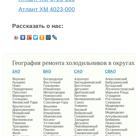
Атлант ХМ 4023-000
Рассказать о нас:
География ремонта холодильников в округа
ЗАО
ВАО
САО
СВАО
Внуково
Богородское
Аэропорт
Алексеевский
Кунцево
Восточный
Бескудниковский
Бабушкинский
Ново -
Гольяново
Восточное
Бутырский
Переделкино
Измайлово
Дегунино
Лосиноостровский
Проспект
Метрогородок
Дмитровский
Марьина Роща
Вернадского
Новокосино
Коптево
Отрадное
Солнцево
Преображенское
Молжаниновский
Ростокино
Филевский Парк
Соколиная Гора
Сокол
Северное
Ховрино
Медведково
Крылатское
Вешняки
Южное
Дорогомилово
Восточное
Беговой
Медведково
Можайский
Измайлово
Войковский
Очаково -
Ивановское
Головинский
Алтуфьевский
Матвеевское
Косино-
Западное
Бибирево
Раменки
Ухтомский
Дегунино
Лианозово
Тропарево -
Новогиреево
Левобережный
Марфино
Никулино
Перово
Савеловский
Останкинский
Фили -
Северное
Тимирязевский
Свиблово