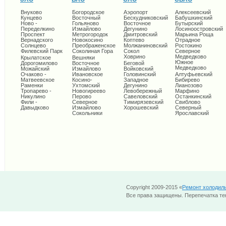
Внуково
Богородское
Аэропорт
Алексеевский
Кунцево
Восточный
Бескудниковский
Бабушкинский
Ново -
Гольяново
Восточное
Бутырский
Переделкино
Измайлово
Дегунино
Лосиноостровский
Проспект
Метрогородок
Дмитровский
Марьина Роща
Вернадского
Новокосино
Коптево
Отрадное
Солнцево
Преображенское
Молжаниновский
Ростокино
Филевский Парк
Соколиная Гора
Сокол
Северное
Ховрино
Медведково
Крылатское
Вешняки
Южное
Дорогомилово
Восточное
Беговой
Медведково
Можайский
Измайлово
Войковский
Очаково -
Ивановское
Головинский
Алтуфьевский
Матвеевское
Косино-
Западное
Бибирево
Раменки
Ухтомский
Дегунино
Лианозово
Тропарево -
Новогиреево
Левобережный
Марфино
Никулино
Перово
Савеловский
Останкинский
Фили -
Северное
Тимирязевский
Свиблово
Давыдково
Измайлово
Хорошевский
Северный
Сокольники
Ярославский
Copyright 2009-2015 «
Ремонт холодил
Все права защищены. Перепечатка тек