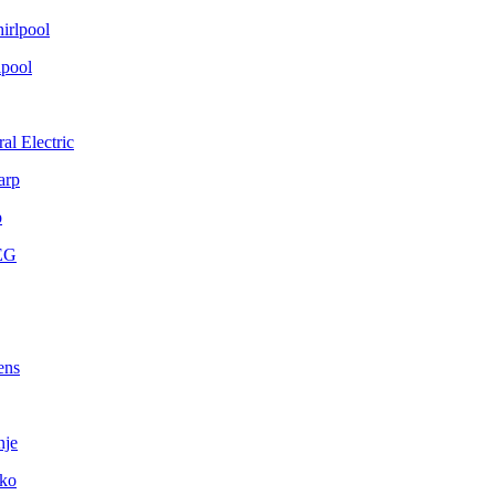
lpool
al Electric
p
ens
nje