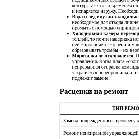
контур, так что со временем о
и испаряется наружу. Необходи
Вода и лед внутри холодильн
необходимое для отвода лишней
промыть с помощью спринцовк
Холодильная камера перемор
теплый, то почти наверняка и
ней «прогоняется» фреон и маш
образовывать тромбы – их необ
Морозилка не отключается.
П
управления. Когда плата «сбо
непрерывная отправка команды
устраняется перепрошивкой пл
подлежит замене.
Расценки на ремонт
ТИП РЕМ
Замена поврежденного терморегул
Ремонт неисправной управляющей