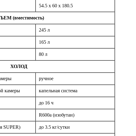
54.5 x 60 x 180.5
ЪЕМ (вместимость)
245 л
165 л
80 л
ХОЛОД
амеры
ручное
ой камеры
капельная система
до 16 ч
R600a (изобутан)
ия SUPER)
до 3.5 кг/cутки