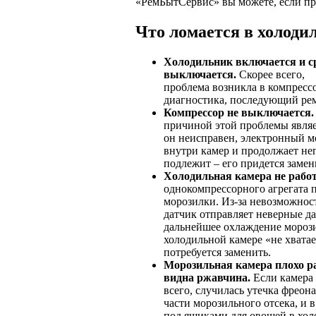
«РемБытСервис» вы можете, если пр
Что ломается в холоди
Холодильник включается и с
выключается.
Скорее всего,
проблема возникла в компрессо
диагностика, последующий рем
Компрессор не выключается.
причиной этой проблемы являет
он неисправен, электронный м
внутри камер и продолжает не
подлежит – его придется заме
Холодильная камера не работ
однокомпрессорного агрегата 
морозилки. Из-за невозможнос
датчик отправляет неверные д
дальнейшее охлаждение морозил
холодильной камере «не хватае
потребуется заменить.
Морозильная камера плохо ра
видна ржавчина.
Если камера 
всего, случилась утечка фреон
части морозильного отсека, и в
под ящиками для овощей в холо