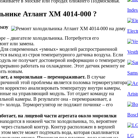
оживаете в Москве или городах ближнего Подмосковья.
Indes
льнике Атлант ХМ 4014-000 ?
разу
Elect
ре – двигателе холодильника. Потребуется его
онт или замена.
Для современных «умных» моделей распространенной
Vestf
ся выход из строя температурного датчика воздуха. Если
одуль не получает достоверной информации о температуре
прерывно работать на охлаждение. Этот датчик ремонту не
нить новым.
Sams
ает, а морозильная – перемораживает.
В случае
причиной этой проблемы является поломка терморегулятора
ти корректно анализировать температуру внутри камеры,
анные на управляющий модуль. Тот отдает команду на
Arist
ьной камеры. В результате она - перемораживает, а
т» холода. Терморегулятор не подлжит починке – его
Bosc
ботает, на лицевой части агрегата около морозилки
находится в нижней части холодильника, то, вероятнее
а через стальной контур. Контур расположен в верхней
 этом месте может подтекать вода, которая скапливается
LG
дильном отсеке. Проникая под пластик, вода капает на