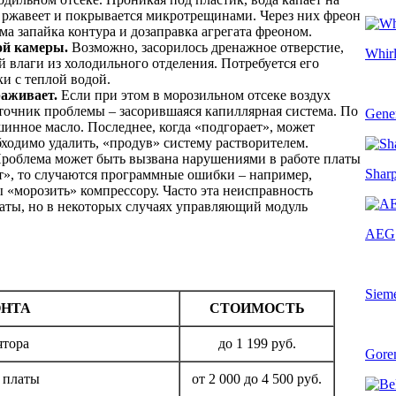
н ржавеет и покрывается микротрещинами. Через них фреон
ма запайка контура и дозаправка агрегата фреоном.
ой камеры.
Возможно, засорилось дренажное отверстие,
Whir
 влаги из холодильного отделения. Потребуется его
и с теплой водой.
аживает.
Если при этом в морозильном отсеке воздух
сточник проблемы – засорившаяся капиллярная система. По
Gener
инное масло. Последнее, когда «подгорает», может
ходимо удалить, «продув» систему растворителем.
роблема может быть вызвана нарушениями в работе платы
Shar
ит», то случаются программные ошибки – например,
 «морозить» компрессору. Часто эта неисправность
аты, но в некоторых случаях управляющий модуль
AEG
Siem
ОНТА
СТОИМОСТЬ
ятора
до 1 199 руб.
Gore
 платы
от 2 000 до 4 500 руб.