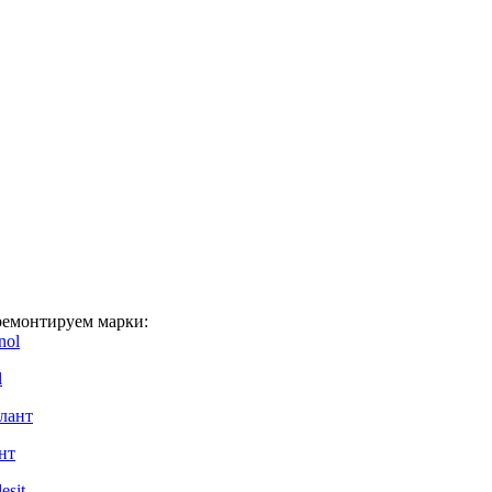
емонтируем марки:
l
нт