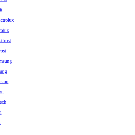
it
rolux
rost
ung
on
h