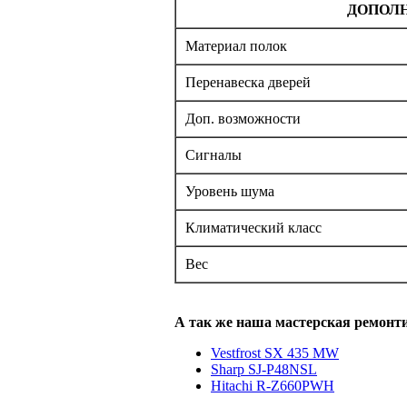
ДОПОЛ
Материал полок
Перенавеска дверей
Доп. возможности
Сигналы
Уровень шума
Климатический класс
Вес
А так же наша мастерская ремонт
Vestfrost SX 435 MW
Sharp SJ-P48NSL
Hitachi R-Z660PWH