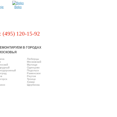
nje
Beko
: (495) 120-15-92
ЕМОНТИРУЕМ В ГОРОДАХ
МОСКОВЬЯ
иха
Люберцы
e
Московский
инский
Мытищи
прудный
Одинцово
нодорожный
Подольск
оград
Раменское
ев
Реутов
горск
Троицк
Химки
рино
Щербинка