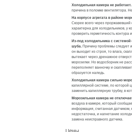
Холодильная камера не работает.
причина в поломке вентилятора. Н
На корпусе агрегата в районе мо
Скорее всего через проржавевший 
характерна для холодильников, у 
проверить герметичность контура и
Из-под холодильника с системой 
шуба.
Причину проблемы следует ис
он выходит из строя, то влага, ск
вытекает через дренажное отверсти
морозилки. Но водосборник не рас
переполняет ванночку и скапливает
образуется наледь.
Холодильная камера сильно мороз
капиллярной системе, по которой 
заменить капиллярную трубку, в кот
Морозильная камера не отключае
воздуха в камере, который сообщае
информация, считанная датчиком, 
недостаточна, и нагнетание холод
замена неисправного датчика.
Цены