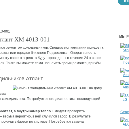
3-001
МЫ Р
тлант ХМ 4013-001
ся ремонтом холодильников. Специалист компании приедет к
Stin
Москвы или городов ближнего Подмосковья. Оперативность –
монту вашего агрегата будут проведены в течение 24-х часов
Inde
». Также вы можете сами назначить время ремонта, причём
.
Vest
дильников Атлант
Aris
лема
ле холодильника. Потребуется его диагностика, последующий
LG
отает, а внутри камер тепло.
Следует проверить
Gener
 весьма вероятно, в ней случился засор. В результате
 прокачать фреон по системе. Потребуется замена
AE