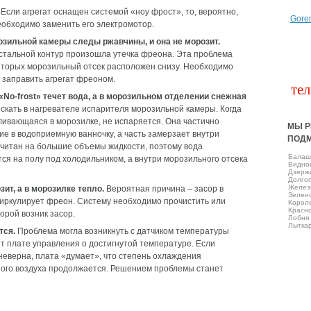
Если агрегат оснащен системой «ноу фрост», то, вероятно,
Gore
еобходимо заменить его электромотор.
розильной камеры следы ржавчины, и она не морозит.
стальной контур произошла утечка фреона. Эта проблема
которых морозильный отсек расположен снизу. Необходимо
 заправить агрегат фреоном.
тел
«No-frost» течет вода, а в морозильном отделении снежная
кать в нагревателе испарителя морозильной камеры. Когда
апливающаяся в морозилке, не испаряется. Она частично
МЫ Р
е в водоприемную ванночку, а часть замерзает внутри
ПОД
считан на большие объемы жидкости, поэтому вода
Балаш
ся на полу под холодильником, а внутри морозильного отсека
Виднo
Дзерж
Долго
Желез
ит, а в морозилке тепло.
Вероятная причина – засор в
Зелен
циркулирует фреон. Систему необходимо прочистить или
Корол
Красно
орой возник засор.
Лобня
Лытка
тся.
Проблема могла возникнуть с датчиком температуры
т плате управления о достигнутой температуре. Если
неверна, плата «думает», что степень охлаждения
ного воздуха продолжается. Решением проблемы станет