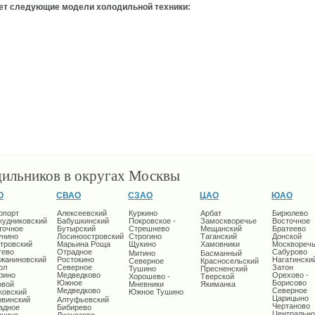
ует следующие модели холодильной техники:
дильников в округах Москвы
О
СВАО
СЗАО
ЦАО
ЮАО
опорт
Алексеевский
Куркино
Арбат
Бирюлево
кудниковский
Бабушкинский
Покровское -
Замоскворечье
Восточное
точное
Бутырский
Стрешнево
Мещанский
Братеево
унино
Лосиноостровский
Строгино
Таганский
Донской
тровский
Марьина Роща
Щукино
Хамовники
Москворечь
тево
Отрадное
Сабурово
Митино
Басманный
жаниновский
Ростокино
Нагатински
Северное
Красносельский
ол
Северное
Затон
Тушино
Пресненский
рино
Медведково
Орехово -
Хорошево -
Тверской
Южное
Борисово
овой
Мневники
Якиманка
Медведково
Северное
ковский
Южное Тушино
Царицыно
овинский
Алтуфьевский
Чертаново
адное
Бибирево
Центрально