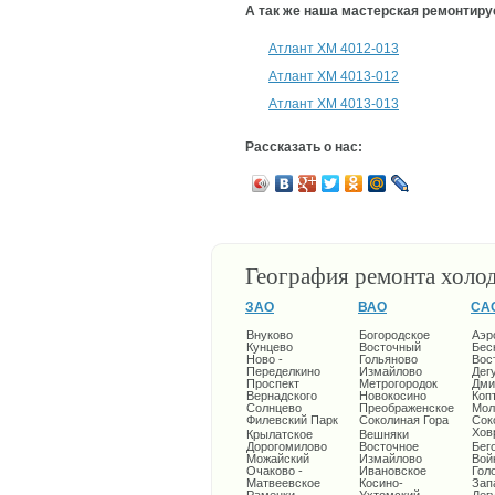
А так же наша мастерская ремонтир
Атлант ХМ 4012-013
Атлант ХМ 4013-012
Атлант ХМ 4013-013
Рассказать о нас:
География ремонта холо
ЗАО
ВАО
СА
Внуково
Богородское
Аэр
Кунцево
Восточный
Бес
Ново -
Гольяново
Вос
Переделкино
Измайлово
Дег
Проспект
Метрогородок
Дми
Вернадского
Новокосино
Коп
Солнцево
Преображенское
Мол
Филевский Парк
Соколиная Гора
Сок
Хов
Крылатское
Вешняки
Дорогомилово
Восточное
Бег
Можайский
Измайлово
Вой
Очаково -
Ивановское
Гол
Матвеевское
Косино-
Зап