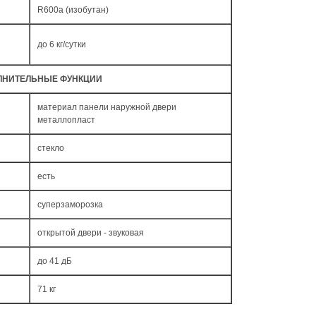
R600a (изобутан)
до 6 кг/cутки
ЛНИТЕЛЬНЫЕ ФУНКЦИИ
материал панели наружной двери
металлопласт
стекло
есть
суперзаморозка
открытой двери - звуковая
до 41 дБ
71 кг