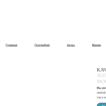
НУЖЕН СРОЧНЫЙ РЕМОНТ
ХОЛОДИЛЬНИКОВ НА ДОМ
Главная
География
Цены
Марки
КА
ХО
МО
Мы ре
любой 
так и 