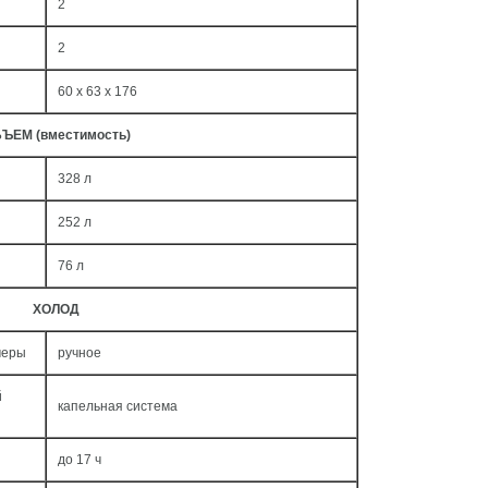
2
2
60 x 63 x 176
ЪЕМ (вместимость)
328 л
252 л
76 л
ХОЛОД
меры
ручное
й
капельная система
до 17 ч