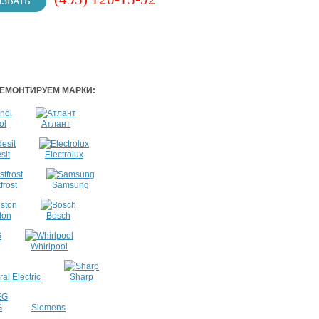
ЕМОНТИРУЕМ МАРКИ:
ol
Атлант
sit
Electrolux
frost
Samsung
ton
Bosch
Whirlpool
al Electric
Sharp
G
Siemens