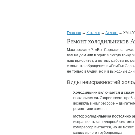
Главная
→
Каталог
→
Атлант
→ ХМ 401
Ремонт холодильников А
Мастерская «РемБытСервис» занимает
вам на дом или в офис в любую точку 
наш приоритет, а потому работы по ре
с момента обращения в «РемБытСервис
не только в будни, но и в выходные дни
Виды неисравностей холо
Холодильник включается и сразу
выключается.
Скорее всего, проб
возникла в компрессоре – двигате
ремонт или замена.
Мотор холодильника постоянно раб
исправность капиллярной системы –
компрессор пытается, но не может
капиллярного трубопровода.