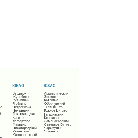
ЮВАО
ЮЗАО
Выхино-
Академический
Жулебино
Зюзино
Кузьминки
Котловка
Люблино
Обручевский
е -
Некрасовка
Теплый Стан
Печатники
Южное Бутово
й
Текстильщики
Гагаринский
Капотня
Коньково
Лефортово
Ломоносовский
Марьино
Северное Бутово
Нижегородский
Черемушки
Рязанский
Ясенево
Южнопортовый
е