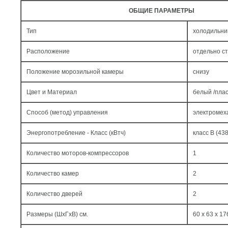
ОБЩИЕ ПАРАМЕТРЫ
Тип
холодильни
Расположение
отдельно с
Положение морозильной камеры
снизу
Цвет и Материал
белый /пла
Способ (метод) управления
электромех
Энергопотребление - Класс (кВтч)
класс B (438
Количество моторов-компрессоров
1
Количество камер
2
Количество дверей
2
Размеры (ШxГxВ) см.
60 x 63 x 17