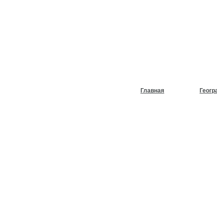
НУЖЕН
ХОЛОД
Главная
Геогр