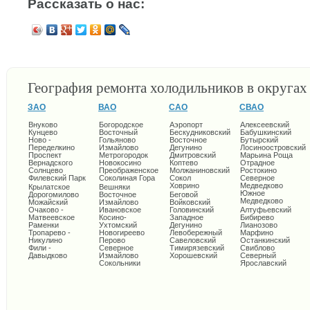
Рассказать о нас:
География ремонта холодильников в округа
ЗАО
ВАО
САО
СВАО
Внуково
Богородское
Аэропорт
Алексеевский
Кунцево
Восточный
Бескудниковский
Бабушкинский
Ново -
Гольяново
Восточное
Бутырский
Переделкино
Измайлово
Дегунино
Лосиноостровский
Проспект
Метрогородок
Дмитровский
Марьина Роща
Вернадского
Новокосино
Коптево
Отрадное
Солнцево
Преображенское
Молжаниновский
Ростокино
Филевский Парк
Соколиная Гора
Сокол
Северное
Ховрино
Медведково
Крылатское
Вешняки
Южное
Дорогомилово
Восточное
Беговой
Медведково
Можайский
Измайлово
Войковский
Очаково -
Ивановское
Головинский
Алтуфьевский
Матвеевское
Косино-
Западное
Бибирево
Раменки
Ухтомский
Дегунино
Лианозово
Тропарево -
Новогиреево
Левобережный
Марфино
Никулино
Перово
Савеловский
Останкинский
Фили -
Северное
Тимирязевский
Свиблово
Давыдково
Измайлово
Хорошевский
Северный
Сокольники
Ярославский