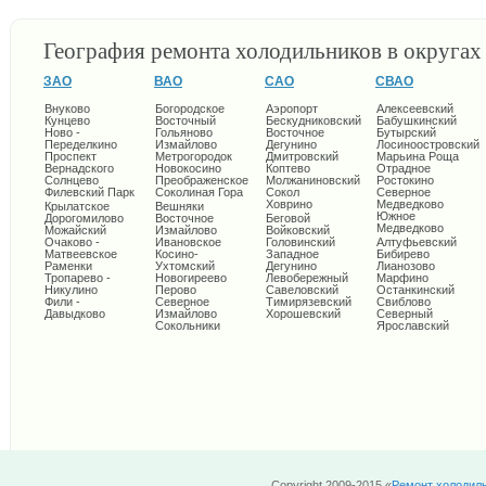
География ремонта холодильников в округа
ЗАО
ВАО
САО
СВАО
Внуково
Богородское
Аэропорт
Алексеевский
Кунцево
Восточный
Бескудниковский
Бабушкинский
Ново -
Гольяново
Восточное
Бутырский
Переделкино
Измайлово
Дегунино
Лосиноостровский
Проспект
Метрогородок
Дмитровский
Марьина Роща
Вернадского
Новокосино
Коптево
Отрадное
Солнцево
Преображенское
Молжаниновский
Ростокино
Филевский Парк
Соколиная Гора
Сокол
Северное
Ховрино
Медведково
Крылатское
Вешняки
Южное
Дорогомилово
Восточное
Беговой
Медведково
Можайский
Измайлово
Войковский
Очаково -
Ивановское
Головинский
Алтуфьевский
Матвеевское
Косино-
Западное
Бибирево
Раменки
Ухтомский
Дегунино
Лианозово
Тропарево -
Новогиреево
Левобережный
Марфино
Никулино
Перово
Савеловский
Останкинский
Фили -
Северное
Тимирязевский
Свиблово
Давыдково
Измайлово
Хорошевский
Северный
Сокольники
Ярославский
Copyright 2009-2015 «
Ремонт холодил