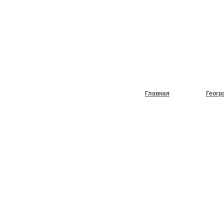
НУЖЕН
ХОЛОД
Главная
Геогр