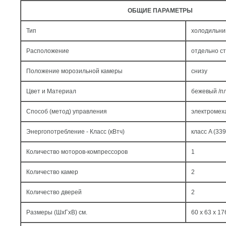
ОБЩИЕ ПАРАМЕТРЫ
Тип
холодильни
Расположение
отдельно с
Положение морозильной камеры
снизу
Цвет и Материал
бежевый /п
Способ (метод) управления
электромех
Энергопотребление - Класс (кВтч)
класс A (339
Количество моторов-компрессоров
1
Количество камер
2
Количество дверей
2
Размеры (ШxГxВ) см.
60 x 63 x 17