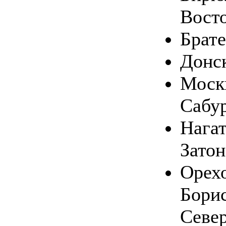
Вост
Брате
Донс
Москв
Сабу
Нага
Затон
Орехо
Бори
Севе