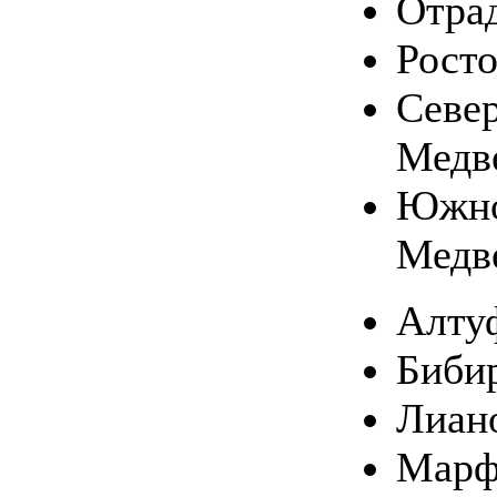
Отра
Рост
Севе
Медв
Южн
Медв
Алту
Биби
Лиан
Марф