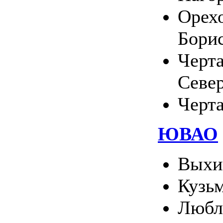
Орехо
Бори
Черт
Севе
Черт
ЮВАО
Выхи
Кузь
Любл