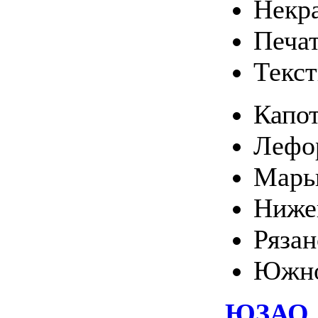
Некр
Печа
Текс
Капо
Лефо
Марь
Ниже
Ряза
Южно
ЮЗАО