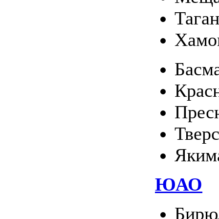
Тага
Хамо
Басм
Крас
Прес
Твер
Яким
ЮАО
Бирю