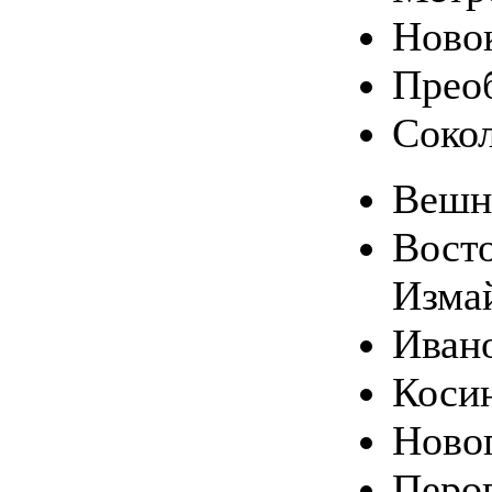
Ново
Прео
Соко
Вешн
Вост
Изма
Иван
Коси
Ново
Перо