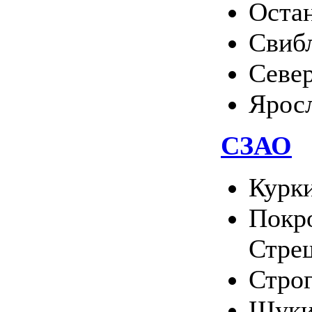
Оста
Свиб
Севе
Ярос
СЗАО
Курк
Покро
Стре
Стро
Щуки