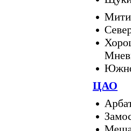
Мити
Севе
Хоро
Мнев
Южно
ЦАО
Арба
Замо
Меща