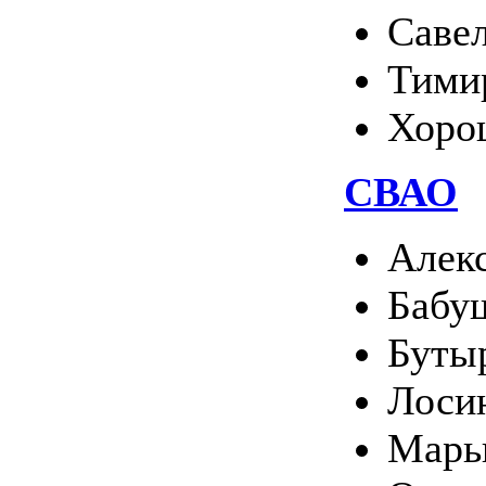
Саве
Тими
Хоро
СВАО
Алек
Бабу
Буты
Лоси
Марь