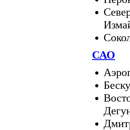
Севе
Изма
Соко
САО
Аэро
Беск
Вост
Дегу
Дмит