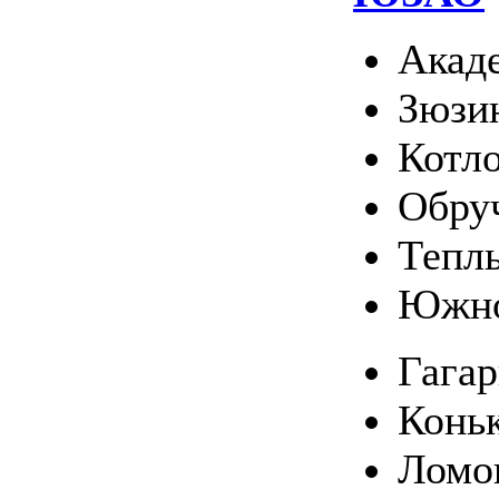
Акад
Зюзи
Котл
Обру
Тепл
Южно
Гага
Конь
Ломо