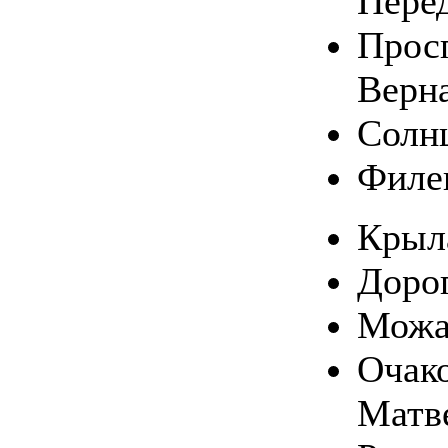
Пере
Прос
Верн
Солн
Филе
Крыл
Доро
Можа
Очако
Матв