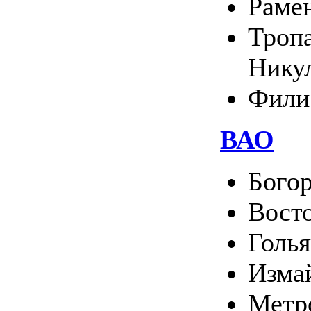
Раме
Тропа
Нику
Фили
ВАО
Богор
Вост
Голь
Изма
Метр