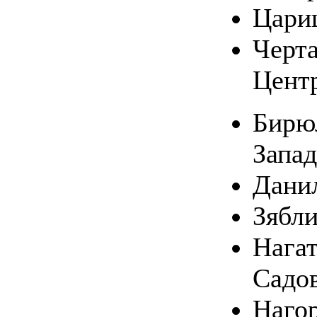
Цари
Черт
Цент
Бирю
Запа
Дани
Зябл
Нагат
Садо
Наго