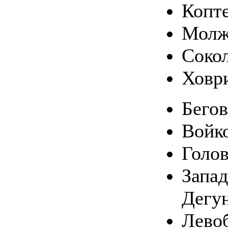
Копт
Молж
Соко
Ховр
Бего
Войк
Голо
Запа
Дегу
Лево