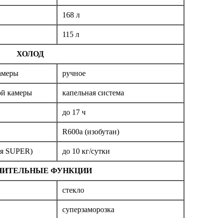
168 л
115 л
ХОЛОД
амеры
ручное
ой камеры
капельная система
до 17 ч
R600a (изобутан)
ия SUPER)
до 10 кг/cутки
НИТЕЛЬНЫЕ ФУНКЦИИ
стекло
суперзаморозка