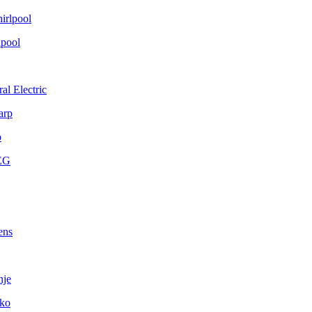
lpool
al Electric
p
ens
nje