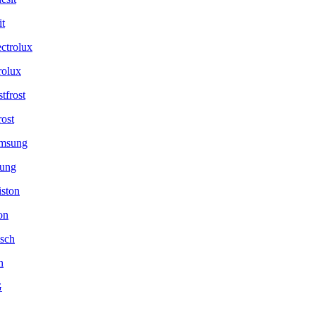
it
rolux
rost
ung
on
h