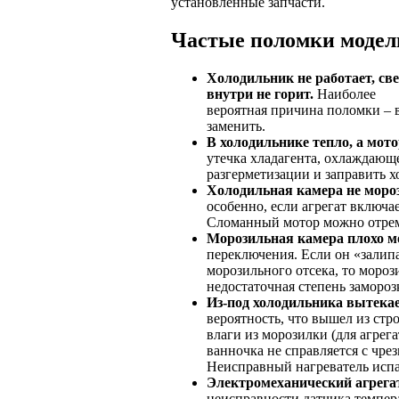
установленные запчасти.
Частые поломки модел
Холодильник не работает, св
внутри не горит.
Наиболее
вероятная причина поломки – в
заменить.
В холодильнике тепло, а мот
утечка хладагента, охлаждающ
разгерметизации и заправить х
Холодильная камера не мороз
особенно, если агрегат включае
Сломанный мотор можно отрем
Морозильная камера плохо м
переключения. Если он «залип
морозильного отсека, то мороз
недостаточная степень заморо
Из-под холодильника вытекае
вероятность, что вышел из стр
влаги из морозилки (для агрег
ванночка не справляется с чре
Неисправный нагреватель испа
Электромеханический агрега
неисправности датчика темпер