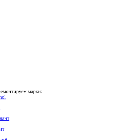
емонтируем марки:
l
нт