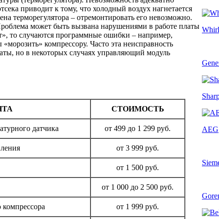
тсека приводит к тому, что холодный воздух нагнетается
мена терморегулятора – отремонтировать его невозможно.
роблема может быть вызвана нарушениями в работе платы
Whir
ит», то случаются программные ошибки – например,
 «морозить» компрессору. Часто эта неисправность
аты, но в некоторых случаях управляющий модуль
Gener
Shar
НТА
СТОИМОСТЬ
атурного датчика
от 499 до 1 299 руб.
AEG
вления
от 3 999 руб.
Siem
от 1 500 руб.
от 1 000 до 2 500 руб.
Gore
 компрессора
от 1 999 руб.