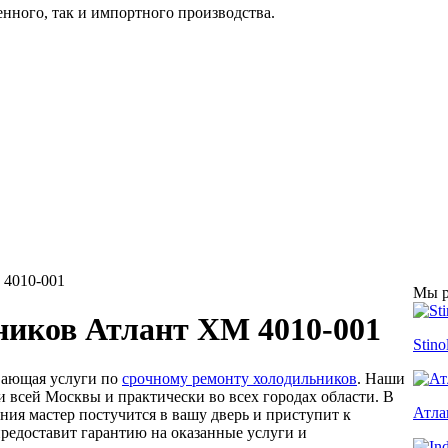
енного, так и импортного производства.
4010-001
Мы р
ников Атлант ХМ 4010-001
Stino
вающая услуги по
срочному ремонту холодильников
. Наши
 всей Москвы и практически во всех городах области. В
Атла
ния мастер постучится в вашу дверь и приступит к
предоставит гарантию на оказанные услуги и