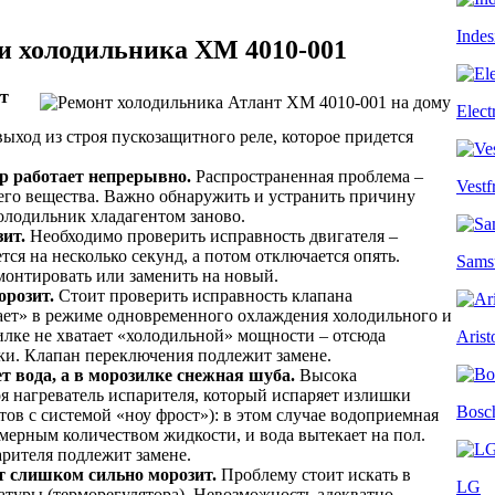
Indes
и холодильника ХМ 4010-001
ет
Elect
ыход из строя пускозащитного реле, которое придется
ор работает непрерывно.
Распространенная проблема –
Vestf
его вещества. Важно обнаружить и устранить причину
олодильник хладагентом заново.
ит.
Необходимо проверить исправность двигателя –
тся на несколько секунд, а потом отключается опять.
Sams
онтировать или заменить на новый.
орозит.
Стоит проверить исправность клапана
ает» в режиме одновременного охлаждения холодильного и
илке не хватает «холодильной» мощности – отсюда
Arist
зки. Клапан переключения подлежит замене.
т вода, а в морозилке снежная шуба.
Высока
оя нагреватель испарителя, который испаряет излишки
Bosc
атов с системой «ноу фрост»): в этом случае водоприемная
змерным количеством жидкости, и вода вытекает на пол.
рителя подлежит замене.
т слишком сильно морозит.
Проблему стоит искать в
LG
атуры (терморегулятора). Невозможность адекватно