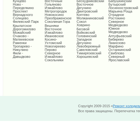
Кунцево
Восточный
Бескудниковский
Бабушкинский
Ново -
Гольяново
Восточное
Бутырский
Переделкино
Измайлово
Дегунино
Лосиноостровский
Проспект
Метрогородок
Дмитровский
Марьина Роща
Вернадского
Новокосино
Коптево
Отрадное
Солнцево
Преображенское
Молжаниновский
Ростокино
Филевский Парк
Соколиная Гора
Сокол
Северное
Ховрино
Медведково
Крылатское
Вешняки
Южное
Дорогомилово
Восточное
Беговой
Медведково
Можайский
Измайлово
Войковский
Очаково -
Ивановское
Головинский
Алтуфьевский
Матвеевское
Косино-
Западное
Бибирево
Раменки
Ухтомский
Дегунино
Лианозово
Тропарево -
Новогиреево
Левобережный
Марфино
Никулино
Перово
Савеловский
Останкинский
Фили -
Северное
Тимирязевский
Свиблово
Давыдково
Измайлово
Хорошевский
Северный
Сокольники
Ярославский
Copyright 2009-2015 «
Ремонт холодил
Все права защищены. Перепечатка тек