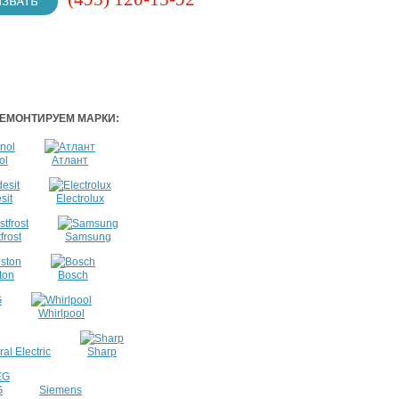
ЕМОНТИРУЕМ МАРКИ:
ol
Атлант
sit
Electrolux
frost
Samsung
ton
Bosch
Whirlpool
al Electric
Sharp
G
Siemens