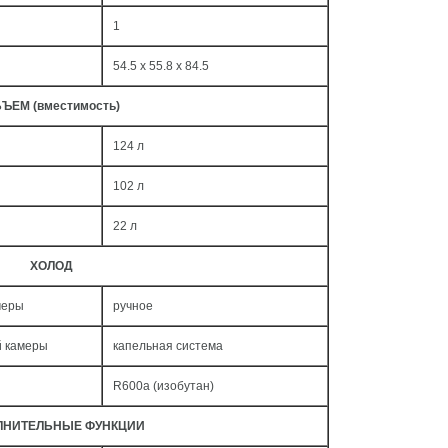
1
54.5 x 55.8 x 84.5
ЪЕМ (вместимость)
124 л
102 л
22 л
ХОЛОД
меры
ручное
й камеры
капельная система
R600a (изобутан)
ЛНИТЕЛЬНЫЕ ФУНКЦИИ