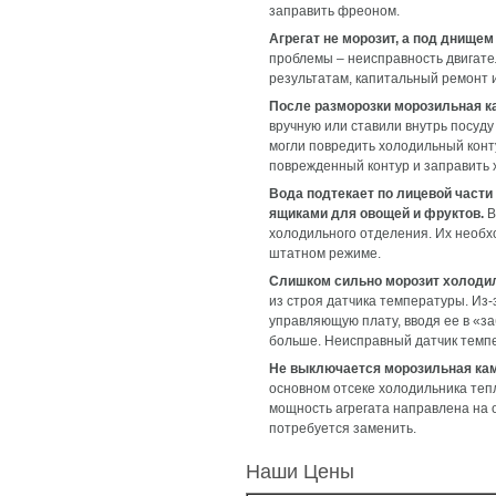
заправить фреоном.
Агрегат не морозит, а под днище
проблемы – неисправность двигате
результатам, капитальный ремонт 
После разморозки морозильная к
вручную или ставили внутрь посуду
могли повредить холодильный конт
поврежденный контур и заправить
Вода подтекает по лицевой части 
ящиками для овощей и фруктов.
В
холодильного отделения. Их необхо
штатном режиме.
Слишком сильно морозит холодил
из строя датчика температуры. Из
управляющую плату, вводя ее в «за
больше. Неисправный датчик темп
Не выключается морозильная кам
основном отсеке холодильника тепл
мощность агрегата направлена на 
потребуется заменить.
Наши Цены