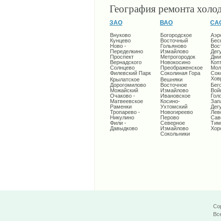
География ремонта холо
ЗАО
ВАО
СА
Внуково
Богородское
Аэр
Кунцево
Восточный
Бес
Ново -
Гольяново
Вос
Переделкино
Измайлово
Дег
Проспект
Метрогородок
Дми
Вернадского
Новокосино
Коп
Солнцево
Преображенское
Мол
Филевский Парк
Соколиная Гора
Сок
Хов
Крылатское
Вешняки
Дорогомилово
Восточное
Бег
Можайский
Измайлово
Вой
Очаково -
Ивановское
Гол
Матвеевское
Косино-
Зап
Раменки
Ухтомский
Дег
Тропарево -
Новогиреево
Лев
Никулино
Перово
Сав
Фили -
Северное
Тим
Давыдково
Измайлово
Хор
Сокольники
Cop
Вс