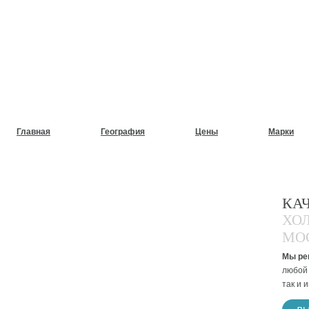
НУЖЕН СРОЧНЫЙ РЕМОНТ
ХОЛОДИЛЬНИКОВ НА ДОМ
Главная
География
Цены
Марки
КА
ХО
МО
Мы ре
любой 
так и 