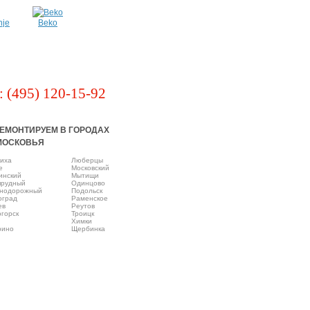
nje
Beko
: (495) 120-15-92
ЕМОНТИРУЕМ В ГОРОДАХ
МОСКОВЬЯ
иха
Люберцы
e
Московский
инский
Мытищи
прудный
Одинцово
нодорожный
Подольск
оград
Раменское
ев
Реутов
горск
Троицк
Химки
рино
Щербинка