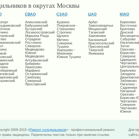
дильников в округах Москвы
О
СВАО
СЗАО
ЦАО
ЮАО
опорт
Алексеевский
Куркино
Арбат
Бирюлево
кудниковский
Бабушкинский
Покровское -
Замоскворечье
Восточное
точное
Бутырский
Стрешнево
Мещанский
Братеево
унино
Лосиноостровский
Строгино
Таганский
Донской
тровский
Марьина Роща
Щукино
Хамовники
Москворечь
тево
Отрадное
Сабурово
Митино
Басманный
жаниновский
Ростокино
Нагатински
Северное
Красносельский
ол
Северное
Затон
Тушино
Пресненский
рино
Медведково
Орехово -
Хорошево -
Тверской
Южное
Борисово
овой
Мневники
Якиманка
Медведково
Северное
ковский
Южное Тушино
Царицыно
овинский
Алтуфьевский
Чертаново
адное
Бибирево
Центрально
унино
Лианозово
обережный
Марфино
Бирюлево
еловский
Останкинский
Западное
ирязевский
Свиблово
Даниловски
ошевский
Северный
Зябликово
Ярославский
Нагатино -
Садовники
Нагорный
Орехово -
Борисово 
Чертаново
Северное
Чертаново
Южное
yright 2009-2015 «
Ремонт холодильников
» - профессиональный ремонт.
Для п
е права защищены. Перепечатка текстов только при наличии ссылки.
сайта