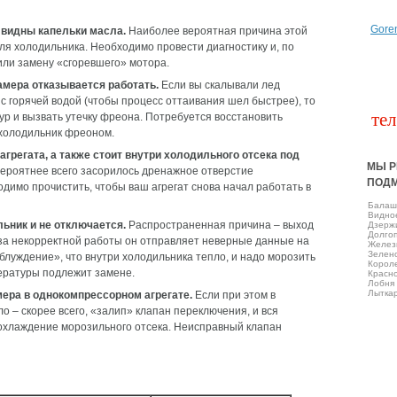
Gore
м видны капельки масла.
Наиболее вероятная причина этой
ля холодильника. Необходимо провести диагностику и, по
или замену «сгоревшего» мотора.
амера отказывается работать.
Если вы скалывали лед
 с горячей водой (чтобы процесс оттаивания шел быстрее), то
тел
ур и вызвать утечку фреона. Потребуется восстановить
 холодильник фреоном.
агрегата, а также стоит внутри холодильного отсека под
МЫ Р
ероятнее всего засорилось дренажное отверстие
ПОД
димо прочистить, чтобы ваш агрегат снова начал работать в
Балаш
Виднo
ьник и не отключается.
Распространенная причина – выход
Дзерж
Долго
-за некорректной работы он отправляет неверные данные на
Желез
Зелен
блуждение», что внутри холодильника тепло, и надо морозить
Корол
ературы подлежит замене.
Красно
Лобня
Лытка
ера в однокомпрессорном агрегате.
Если при этом в
о – скорее всего, «залип» клапан переключения, и вся
охлаждение морозильного отсека. Неисправный клапан