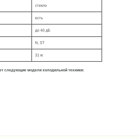
стекло
есть
до 40 дБ
N, ST
31 кг
ует следующие модели холодильной техники: