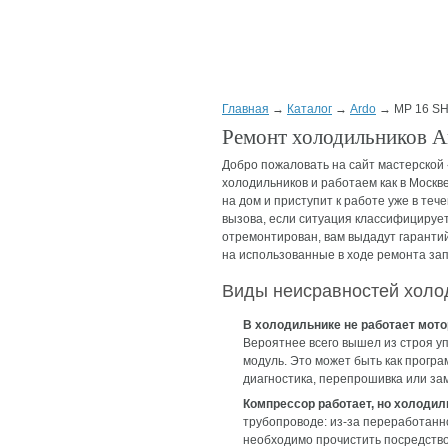
Главная
→
Каталог
→
Ardo
→ MP 16 S
Ремонт холодильников A
Добро пожаловать на сайт мастерской
холодильников и работаем как в Москве
на дом и приступит к работе уже в теч
вызова, если ситуация классифицируетс
отремонтирован, вам выдадут гарантий
на использованные в ходе ремонта зап
Виды неисравностей холо
В холодильнике не работает мото
Вероятнее всего вышел из строя 
модуль. Это может быть как програ
диагностика, перепрошивка или за
Компрессор работает, но холодил
трубопроводе: из-за переработанн
необходимо прочистить посредство