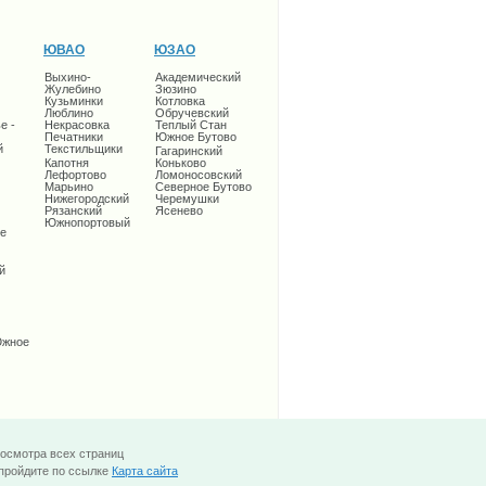
ЮВАО
ЮЗАО
Выхино-
Академический
Жулебино
Зюзино
Кузьминки
Котловка
Люблино
Обручевский
е -
Некрасовка
Теплый Стан
Печатники
Южное Бутово
й
Текстильщики
Гагаринский
Капотня
Коньково
Лефортово
Ломоносовский
Марьино
Северное Бутово
Нижегородский
Черемушки
Рязанский
Ясенево
Южнопортовый
е
й
Южное
росмотра всех страниц
 пройдите по ссылке
Карта сайта