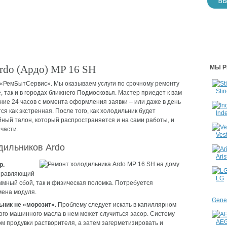
H
rdo (Ардо) MP 16 SH
МЫ Р
 «РемБытСервис». Мы оказываем услуги по срочному ремонту
Stin
, так и в городах ближнего Подмосковья. Мастер приедет к вам
ение 24 часов с момента оформления заявки – или даже в день
я как экстренная. После того, как холодильник будет
Inde
ный талон, который распространяется и на сами работы, и
части.
Vest
дильников Ardo
Aris
р.
управляющий
LG
ммный сбой, так и физическая поломка. Потребуется
мена модуля.
Gener
ьник не «морозит».
Проблему следует искать в капиллярном
ого машинного масла в нем может случиться засор. Систему
AE
м продувки растворителя, а затем загерметизировать и