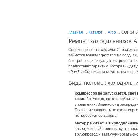
Главная
→
Каталог
→
Ardo
→ COF 34 
Ремонт холодильников A
Сервисный центр «РемБытСервис» выпо
займется вашим агрегатом не позднее,
быстрее, если ситуация экстренная. 
предоставят гарантию, которая будет д
«РемБытСервис» вы можете, если прож
Виды поломок холодильн
Компрессор не запускается, свет 
горит.
Возможно, начала «сбоить» 
управления. Именно она распредел
Если неисправность не очень серь
потребуется ее замена.
Мотор работает, а в холодильнике
засор, который препятствует «про
трубопровод и завакуумировать сис