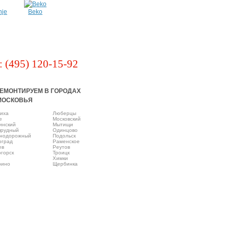
nje
Beko
: (495) 120-15-92
ЕМОНТИРУЕМ В ГОРОДАХ
МОСКОВЬЯ
иха
Люберцы
e
Московский
инский
Мытищи
прудный
Одинцово
нодорожный
Подольск
оград
Раменское
ев
Реутов
горск
Троицк
Химки
рино
Щербинка