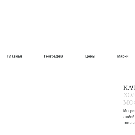
НУЖЕН СРОЧНЫЙ РЕМОНТ
ХОЛОДИЛЬНИКОВ НА ДОМ
Главная
География
Цены
Марки
КА
ХО
МО
Мы ре
любой 
так и 