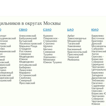
дильников в округах Москвы
О
СВАО
СЗАО
ЦАО
ЮАО
опорт
Алексеевский
Куркино
Арбат
Бирюлево
кудниковский
Бабушкинский
Покровское -
Замоскворечье
Восточное
точное
Бутырский
Стрешнево
Мещанский
Братеево
унино
Лосиноостровский
Строгино
Таганский
Донской
тровский
Марьина Роща
Щукино
Хамовники
Москворечь
тево
Отрадное
Сабурово
Митино
Басманный
жаниновский
Ростокино
Нагатински
Северное
Красносельский
ол
Северное
Затон
Тушино
Пресненский
рино
Медведково
Орехово -
Хорошево -
Тверской
Южное
Борисово
овой
Мневники
Якиманка
Медведково
Северное
ковский
Южное Тушино
Царицыно
овинский
Алтуфьевский
Чертаново
адное
Бибирево
Центрально
унино
Лианозово
обережный
Марфино
Бирюлево
еловский
Останкинский
Западное
ирязевский
Свиблово
Даниловски
ошевский
Северный
Зябликово
Ярославский
Нагатино -
Садовники
Нагорный
Орехово -
Борисово 
Чертаново
Северное
Чертаново
Южное