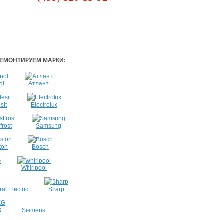
ЕМОНТИРУЕМ МАРКИ:
ol
Атлант
sit
Electrolux
frost
Samsung
ton
Bosch
Whirlpool
al Electric
Sharp
G
Siemens