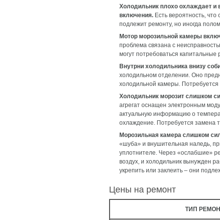
Холодильник плохо охлаждает и 
включения.
Есть вероятность, что 
подлежит ремонту, но иногда полом
Мотор морозильной камеры включа
проблема связана с неисправность
могут потребоваться капитальные 
Внутрни холодильника внизу соби
холодильном отделении. Оно предн
холодильной камеры. Потребуется 
Холодильник морозит слишком си
агрегат оснащен электронным моду
актуальную информацию о температ
охлаждение. Потребуется замена 
Морозильная камера слишком сил
«шуба» и внушительная наледь, пр
уплотнителе. Через «ослабшие» ре
воздух, и холодильник вынужден ра
укрепить или заклеить – они подле
Цены на ремонт
ТИП РЕМО