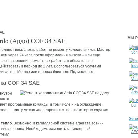
SAE
МЫ Р
rdo (Ардо) COF 34 SAE
лняет весь спектр работ по ремонту холодильников. Мастер
Stin
 чем через 24 часа после оформления вызова – или еще
После завершения ремонтных работ вам обязательно
Inde
ействовать в период до 2 лет. Воспользоваться услугами
иваете в Москве или городах ближнего Подмосковья.
Vest
ика COF 34 SAE
Aris
внутри
плата
яет программные команды, в том числе и на охлаждение.
LG
езная – плату можно «перепрошить», но в некоторых случаях
Gener
 тепло.
Возможно, в капиллярной системе агрегата возник
качке» фреона. Необходимо заменить капиллярный
AE
тему.