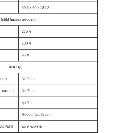
59.3 x 60 x 181.2
ЪЕМ (вместимость)
275 л
180 л
95 л
ХОЛОД
меры
No Frost
й камеры
No Frost
до 9 ч
R600a (изобутан)
 SUPER)
до 9 кг/cутки