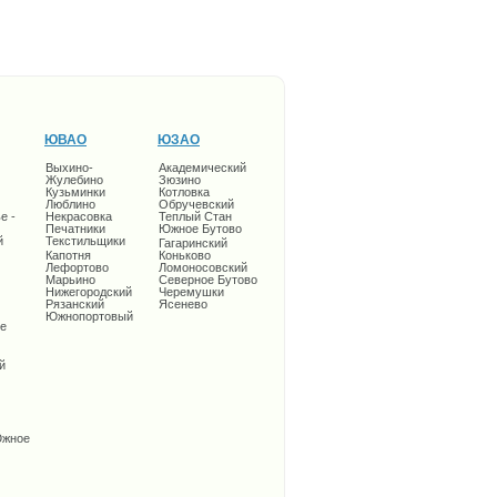
ЮВАО
ЮЗАО
Выхино-
Академический
Жулебино
Зюзино
Кузьминки
Котловка
Люблино
Обручевский
е -
Некрасовка
Теплый Стан
Печатники
Южное Бутово
й
Текстильщики
Гагаринский
Капотня
Коньково
Лефортово
Ломоносовский
Марьино
Северное Бутово
Нижегородский
Черемушки
Рязанский
Ясенево
Южнопортовый
е
й
Южное