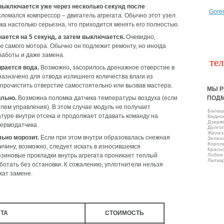
выключается уже через несколько секунд после
Gore
сломался компрессор – двигатель агрегата. Обычно этот узел
ка настолько серьезна, что приходится менять его полностью.
ется на 5 секунд, а затем выключается.
Очевидно,
ю самого мотора. Обычно он подлежит ремонту, но иногда
работы и даже замена.
тел
рается вода.
Возможно, засорилось дренажное отверстие в
азначено для отвода излишнего количества влаги из
прочистить отверстие самостоятельно или вызвав мастера.
МЫ Р
льно.
Возможна поломка датчика температуры воздуха (если
ПОД
лем управления). В этом случае модуль не получает
Балаш
уре внутри отсека и продолжает отдавать команду на
Виднo
Дзерж
термодатчика.
Долго
Желез
ьно морозит.
Если при этом внутри образовалась снежная
Зелен
Корол
ичину, возможно, следует искать в износившемся
Красно
зиновые прокладки внутрь агрегата проникает теплый
Лобня
Лытка
ботать без остановки. К сожалению, уплотнители нельзя
жат замене.
НТА
СТОИМОСТЬ