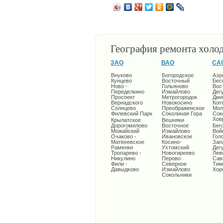
География ремонта холо
ЗАО
ВАО
СА
Внуково
Богородское
Аэр
Кунцево
Восточный
Бес
Ново -
Гольяново
Вос
Переделкино
Измайлово
Дег
Проспект
Метрогородок
Дми
Вернадского
Новокосино
Коп
Солнцево
Преображенское
Мол
Филевский Парк
Соколиная Гора
Сок
Хов
Крылатское
Вешняки
Дорогомилово
Восточное
Бег
Можайский
Измайлово
Вой
Очаково -
Ивановское
Гол
Матвеевское
Косино-
Зап
Раменки
Ухтомский
Дег
Тропарево -
Новогиреево
Лев
Никулино
Перово
Сав
Фили -
Северное
Тим
Давыдково
Измайлово
Хор
Сокольники