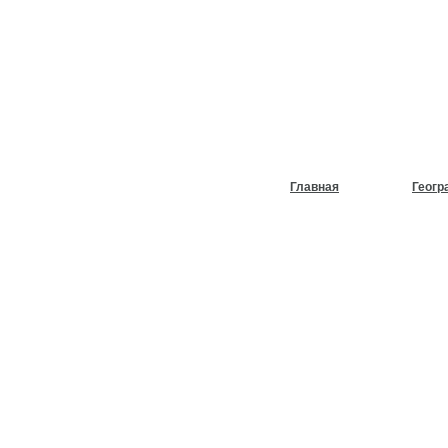
НУЖЕН
ХОЛОД
Главная
Геогр