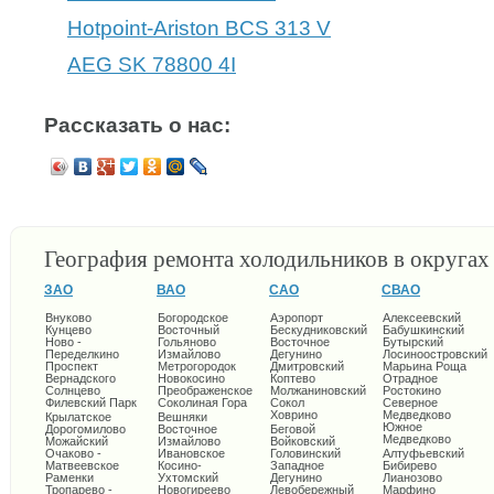
Hotpoint-Ariston BCS 313 V
AEG SK 78800 4I
Рассказать о нас:
География ремонта холодильников в округа
ЗАО
ВАО
САО
СВАО
Внуково
Богородское
Аэропорт
Алексеевский
Кунцево
Восточный
Бескудниковский
Бабушкинский
Ново -
Гольяново
Восточное
Бутырский
Переделкино
Измайлово
Дегунино
Лосиноостровский
Проспект
Метрогородок
Дмитровский
Марьина Роща
Вернадского
Новокосино
Коптево
Отрадное
Солнцево
Преображенское
Молжаниновский
Ростокино
Филевский Парк
Соколиная Гора
Сокол
Северное
Ховрино
Медведково
Крылатское
Вешняки
Южное
Дорогомилово
Восточное
Беговой
Медведково
Можайский
Измайлово
Войковский
Очаково -
Ивановское
Головинский
Алтуфьевский
Матвеевское
Косино-
Западное
Бибирево
Раменки
Ухтомский
Дегунино
Лианозово
Тропарево -
Новогиреево
Левобережный
Марфино