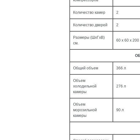
компрессоров
Количество камер
2
Количество дверей
2
Размеры (ШxГxВ)
60 x 60 x 200
см.
ОБ
Общий объем
366 л
Объем
холодильной
276 л
камеры
Объем
морозильной
90 л
камеры