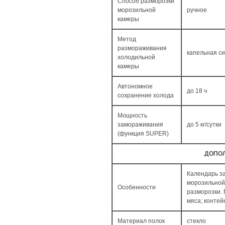
Способ разморозки
морозильной
ручное
камеры
Метод
размораживания
капельная с
холодильной
камеры
Автономное
до 18 ч
сохранение холода
Мощность
замораживания
до 5 кг/cутки
(функция SUPER)
ДОПО
Календарь за
морозильной 
Особенности
разморозки. 
мяса; контей
Материал полок
стекло