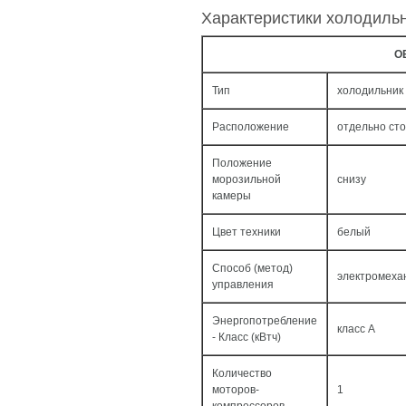
Характеристики холодиль
О
Тип
холодильник
Расположение
отдельно ст
Положение
морозильной
снизу
камеры
Цвет техники
белый
Способ (метод)
электромеха
управления
Энергопотребление
класс A
- Класс (кВтч)
Количество
моторов-
1