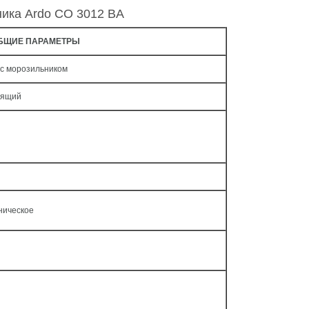
ника Ardo CO 3012 BA
БЩИЕ ПАРАМЕТРЫ
 с морозильником
оящий
ническое