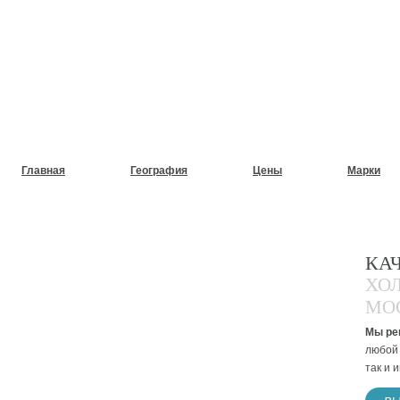
НУЖЕН СРОЧНЫЙ РЕМОНТ
ХОЛОДИЛЬНИКОВ НА ДОМ
Главная
География
Цены
Марки
КА
ХО
МО
Мы ре
любой 
так и 