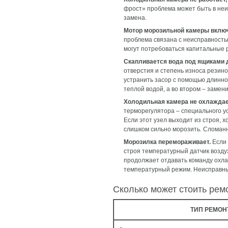
фрост» проблема может быть в неи
замена.
Мотор морозильной камеры включа
проблема связана с неисправность
могут потребоваться капитальные 
Скапливается вода под ящиками 
отверстия и степень износа резин
устранить засор с помощью длинной
теплой водой, а во втором – замен
Холодильная камера не охлаждает
терморегулятора – специального ус
Если этот узел выходит из строя, 
слишком сильно морозить. Сломанн
Морозилка перемораживает.
Если 
строя температурный датчик возду
продолжает отдавать команду охлаж
температурный режим. Неисправны
Сколько может стоить рем
ТИП РЕМОН