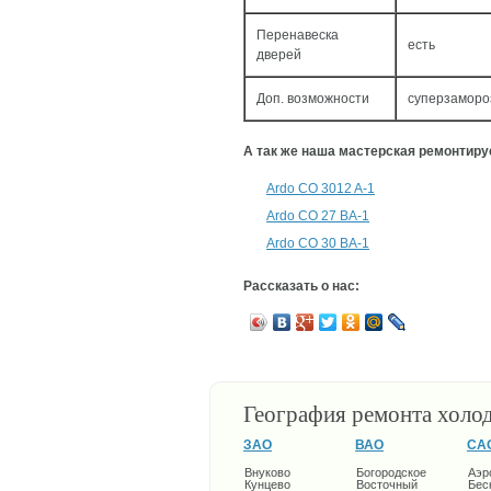
Перенавеска
есть
дверей
Доп. возможности
суперзаморо
А так же наша мастерская ремонтир
Ardo CO 3012 A-1
Ardo CO 27 BA-1
Ardo CO 30 BA-1
Рассказать о нас:
География ремонта холо
ЗАО
ВАО
СА
Внуково
Богородское
Аэр
Кунцево
Восточный
Бес