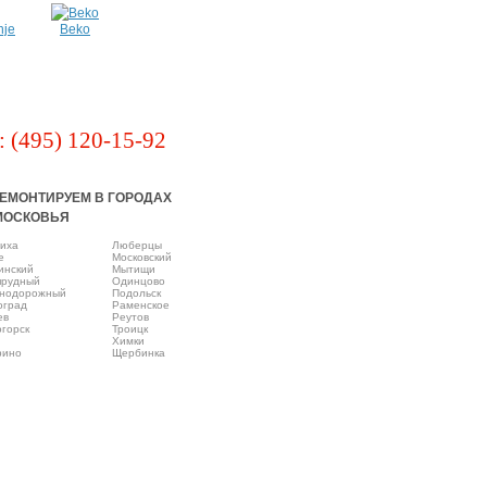
nje
Beko
: (495) 120-15-92
ЕМОНТИРУЕМ В ГОРОДАХ
МОСКОВЬЯ
иха
Люберцы
e
Московский
инский
Мытищи
прудный
Одинцово
нодорожный
Подольск
оград
Раменское
ев
Реутов
горск
Троицк
Химки
рино
Щербинка