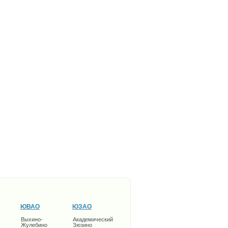
ЮВАО
ЮЗАО
Выхино-
Академический
Жулебино
Зюзино