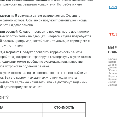
справности нагревателя испарителя. Потребуется его
Gore
ется на 5 секунд, а затем выключается.
Очевидно,
ю самого мотора. Обычно он подлежит ремонту, но иногда
работы и даже замена.
для овощей.
Следует проверить проходимость дренажного
тел
овых уплотнителей на дверцах. В первом случае потребуется
 палочки (например, коктейльной трубочки) и спринцовки с
ить уплотнители.
МЫ Р
, а морозит.
Следует проверить корректность работы
ПОД
тройства, которое контролирует температуру внутри отсека.
Балаш
холодильник может вообще не охлаждать, или, напротив –
Виднo
Дзерж
ое устройство подлежит замене.
Долго
Желез
внутри отсека наледь и снежная «шапка», то мог выйти из
Зелен
Корол
ха. Без его корректных данных управляющая плата
Красно
дать отсек, так как «считает», что не достигнут заданный
Лобня
Лытка
й датчик придется заменить.
онт?
ТА
СТОИМОСТЬ