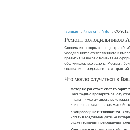
Главная
→
Каталог
→
Ardo
→ CO 3012 
Ремонт холодильников A
Специалисты сервисного центра «РемБ
холодильников отечественного и импор
превысит 24 часов с момента ее оформ
обслуживаем все районы Москвы и бол
специалист предоставит вам гарантийны
Что могло случиться в В
Мотор не работает, свет то горит, т
Необходимо проверить работу уп
платы – «мозга» агрегата, которы
или полная замена этого устройств
Компрессор не отключается.
В мо
искать в воздушном датчике испари
отдает команды прекращения проце
Холодильная камера не работает,