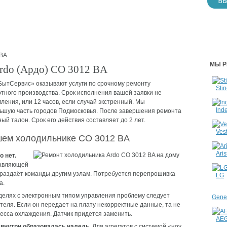
BA
МЫ Р
rdo (Ардо) CO 3012 BA
ытСервис» оказывают услуги по срочному ремонту
Stin
тного производства. Срок исполнения вашей заявки не
ления, или 12 часов, если случай экстренный. Мы
Inde
ьшую часть городов Подмосковья. После завершения ремонта
й талон. Срок его действия составляет до 2 лет.
Vest
ашем холодильнике CO 3012 BA
Aris
о нет.
равляющей
й раздаёт команды другим узлам. Потребуется перепрошивка
LG
а.
делях с электронным типом управления проблему следует
Gener
теля. Если он передает на плату некорректные данные, та не
сса охлаждения. Датчик придется заменить.
AE
 внутри образовалась наледь.
Для агрегатов с системой «ноу