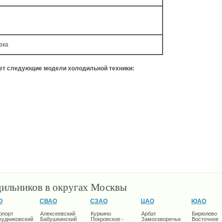
зка
ует следующие модели холодильной техники:
дильников в округах Москвы
О
СВАО
СЗАО
ЦАО
ЮАО
опорт
Алексеевский
Куркино
Арбат
Бирюлево
кудниковский
Бабушкинский
Покровское -
Замоскворечье
Восточное