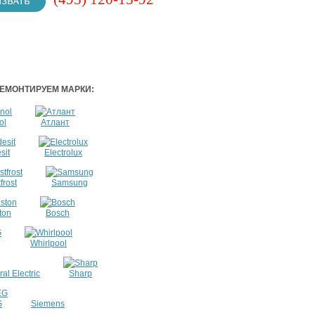
ЕМОНТИРУЕМ МАРКИ:
ol
Атлант
sit
Electrolux
frost
Samsung
ton
Bosch
Whirlpool
al Electric
Sharp
G
Siemens