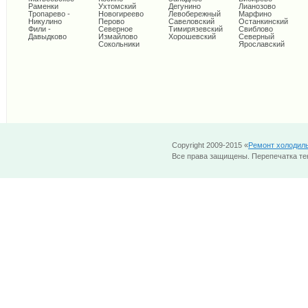
Раменки
Ухтомский
Дегунино
Лианозово
Тропарево -
Новогиреево
Левобережный
Марфино
Никулино
Перово
Савеловский
Останкинский
Фили -
Северное
Тимирязевский
Свиблово
Давыдково
Измайлово
Хорошевский
Северный
Сокольники
Ярославский
Copyright 2009-2015 «
Ремонт холодил
Все права защищены. Перепечатка тек