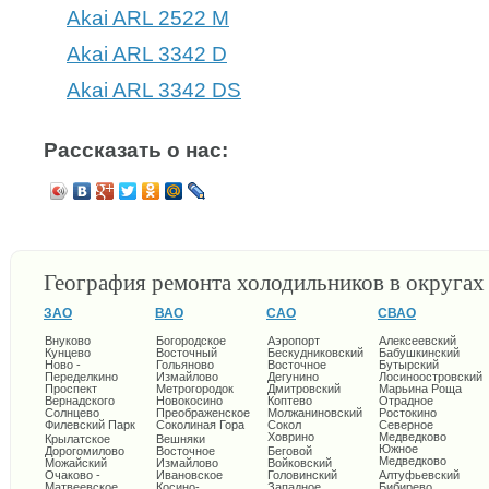
Akai ARL 2522 M
Akai ARL 3342 D
Akai ARL 3342 DS
Рассказать о нас:
География ремонта холодильников в округа
ЗАО
ВАО
САО
СВАО
Внуково
Богородское
Аэропорт
Алексеевский
Кунцево
Восточный
Бескудниковский
Бабушкинский
Ново -
Гольяново
Восточное
Бутырский
Переделкино
Измайлово
Дегунино
Лосиноостровский
Проспект
Метрогородок
Дмитровский
Марьина Роща
Вернадского
Новокосино
Коптево
Отрадное
Солнцево
Преображенское
Молжаниновский
Ростокино
Филевский Парк
Соколиная Гора
Сокол
Северное
Ховрино
Медведково
Крылатское
Вешняки
Южное
Дорогомилово
Восточное
Беговой
Медведково
Можайский
Измайлово
Войковский
Очаково -
Ивановское
Головинский
Алтуфьевский
Матвеевское
Косино-
Западное
Бибирево