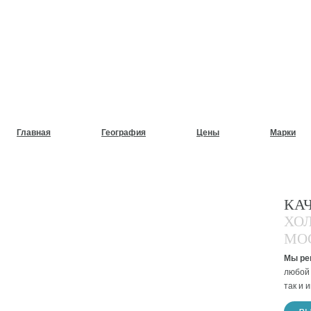
НУЖЕН СРОЧНЫЙ РЕМОНТ
ХОЛОДИЛЬНИКОВ НА ДОМ
Главная
География
Цены
Марки
КА
ХО
МО
Мы ре
любой 
так и 