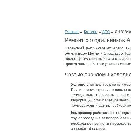
Главная
→
Каталог
→
AEG
→ SN 81840 
Ремонт холодильников A
Сервисный центр «РемБытСервис» вып
обслуживаем Москву и ближайшее Подмо
после оформления вызова, а в экстрен
проведенные работы и установленные з
Частые проблемы холодил
Холодильник щелкает, но не «мор
Причина может крыться в неиспра
термодатчике. Если он вышел из с
информации о температуре внутри 
Температурный датчик необходимо
Компрессор работает, но холодил
трубопроводе: из-за переработанн
необходимо прочистить посредство
заправить фреоном.