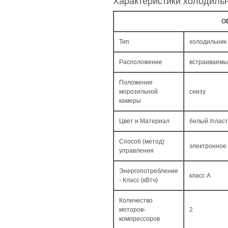
Характеристики холодиль
О
Тип
холодильник
Расположение
встраиваем
Положение
морозильной
снизу
камеры
Цвет и Материал
белый /пласт
Способ (метод)
электронное
управления
Энергопотребление
класс A
- Класс (кВтч)
Количество
моторов-
2
компрессоров