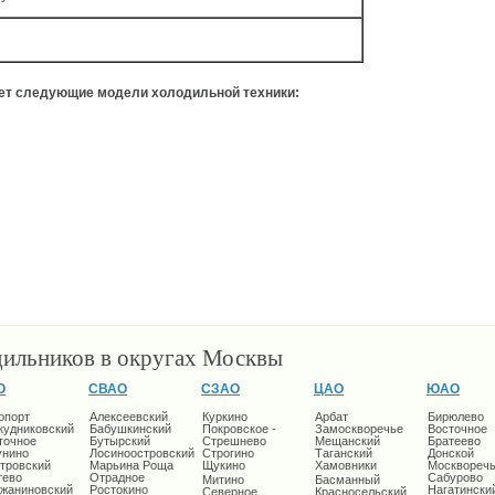
ует следующие модели холодильной техники:
дильников в округах Москвы
О
СВАО
СЗАО
ЦАО
ЮАО
опорт
Алексеевский
Куркино
Арбат
Бирюлево
кудниковский
Бабушкинский
Покровское -
Замоскворечье
Восточное
точное
Бутырский
Стрешнево
Мещанский
Братеево
унино
Лосиноостровский
Строгино
Таганский
Донской
тровский
Марьина Роща
Щукино
Хамовники
Москворечь
тево
Отрадное
Сабурово
Митино
Басманный
жаниновский
Ростокино
Нагатински
Северное
Красносельский