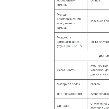
морозильной
ручное
камеры
Метод
размораживания
капельная с
холодильной
камеры
Мощность
замораживания
до 13 кг/cутки
(функция SUPER)
ДОПО
Жесткое креп
Особенности
масленка; де
для снятия л
Материал полок
стекло
Доп. возможности
суперохлажд
отключения э
Сигналы
световая и з