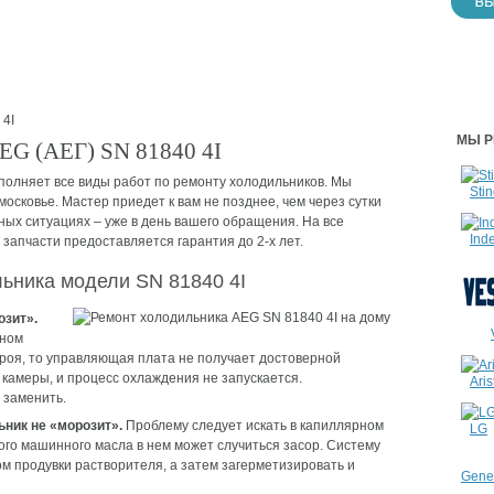
4I
МЫ Р
EG (АЕГ) SN 81840 4I
олняет все виды работ по ремонту холодильников. Мы
Stin
сковье. Мастер приедет к вам не позднее, чем через сутки
ных ситуациях – уже в день вашего обращения. На все
Inde
апчасти предоставляется гарантия до 2-х лет.
ьника модели SN 81840 4I
озит».
вном
троя, то управляющая плата не получает достоверной
камеры, и процесс охлаждения не запускается.
Aris
 заменить.
ьник не «морозит».
Проблему следует искать в капиллярном
LG
ого машинного масла в нем может случиться засор. Систему
м продувки растворителя, а затем загерметизировать и
Gener