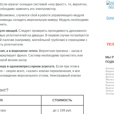
Если агрегат оснащен системой «ноу фрост», то, вероятно,
AE
еобходимо заменить его электромотор.
Возможно, случился сбой в работе управляющего модуля
Gore
т команды охладить морозильную камеру. Модуль необходимо
нить.
для овощей.
Следует проверить проходимость дренажного
овых уплотнителей на дверцах. В первом случае потребуется
 палочки (например, коктейльной трубочки) и спринцовки с
тел
ить уплотнители.
ит, а в морозилке тепло.
Вероятная причина – засор в
циркулирует фреон. Систему необходимо прочистить или
МЫ Р
орой возник засор.
ПОД
ера в однокомпрессорном агрегате.
Если при этом в
Балаш
о – скорее всего, «залип» клапан переключения, и вся
Виднo
Дзерж
охлаждение морозильного отсека. Неисправный клапан
Долго
Желез
Зелен
Корол
Красно
онт?
Лобня
Лытка
ТА
СТОИМОСТЬ
тора
до 1 199 руб.