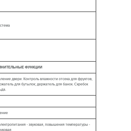
истема
ЛНИТЕЛЬНЫЕ ФУНКЦИИ
ление двери. Контроль влажности отсека для фруктов,
ржатель для бутылок; держатель для банок. Скребок
ьда.
ение
лектропитания - звуковая, повышения температуры -
вуковая