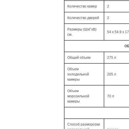
Количество камер
2
Количество дверей
2
Размеры (ШxГxВ)
54 x 54.9 x 1
см.
ОБ
Общий объем
275 л
Объем
холодильной
205 л
камеры
Объем
морозильной
70 л
камеры
Способ разморозки