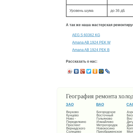
Уровень шума
до 36 дБ
А так же наша мастерская ремонтир
AEG S 60362 KG
Amana AB 1924 PEK W
Amana AB 1924 PEK B
Рассказать о нас:
География ремонта холо
ЗАО
ВАО
СА
Внуково
Богородское
Аэр
Кунцево
Восточный
Бес
Ново -
Гольяново
Вос
Переделкино
Измайлово
Дег
Проспект
Метрогородок
Дми
Вернадского
Новокосино
Коп
Солнцево
Преображенское
Мол