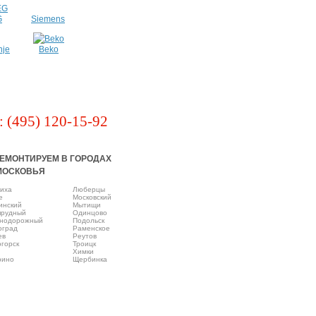
G
Siemens
nje
Beko
: (495) 120-15-92
ЕМОНТИРУЕМ В ГОРОДАХ
МОСКОВЬЯ
иха
Люберцы
e
Московский
инский
Мытищи
прудный
Одинцово
нодорожный
Подольск
оград
Раменское
ев
Реутов
горск
Троицк
Химки
рино
Щербинка