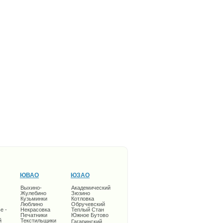
ЮВАО
ЮЗАО
Выхино-
Академический
Жулебино
Зюзино
Кузьминки
Котловка
Люблино
Обручевский
е -
Некрасовка
Теплый Стан
Печатники
Южное Бутово
й
Текстильщики
Гагаринский