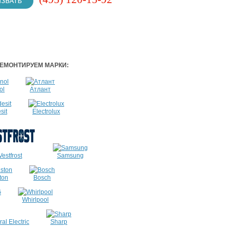
ЕМОНТИРУЕМ МАРКИ:
ol
Атлант
sit
Electrolux
Vestfrost
Samsung
ton
Bosch
Whirlpool
al Electric
Sharp