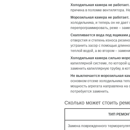
Холодильная камера не работает.
причина в поломке вентилятора. Н
Морозильная камера не работает.
холодильника, и теперь он не дае
перепрограммировать, реже – заме
Скапливается вода под ящиками 
отверстия и степень износа резин
устранить засор с помощью длинной
теплой водой, а во втором – замен
Холодильная камера сильно мороз
капиллярной системе, по которой 
заменить капиллярную трубку, в кот
Не выключается морозильная кам
основном отсеке холодильника тепл
мощность агрегата направлена на 
потребуется заменить.
Сколько может стоить рем
ТИП РЕМОН
Замена поврежденного терморегуля