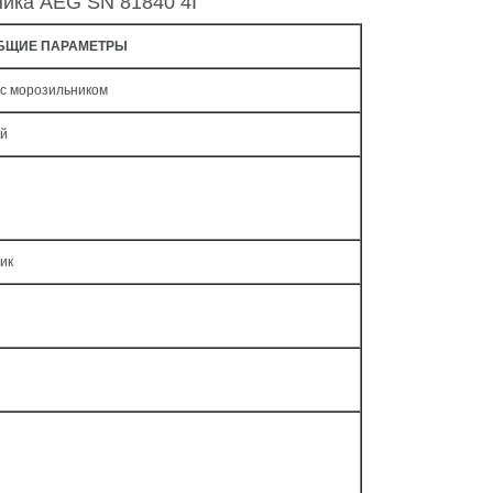
ника AEG SN 81840 4I
БЩИЕ ПАРАМЕТРЫ
 с морозильником
ый
ик