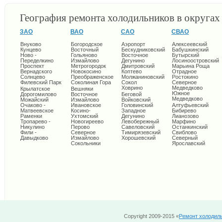
География ремонта холодильников в округа
ЗАО
ВАО
САО
СВАО
Внуково
Богородское
Аэропорт
Алексеевский
Кунцево
Восточный
Бескудниковский
Бабушкинский
Ново -
Гольяново
Восточное
Бутырский
Переделкино
Измайлово
Дегунино
Лосиноостровский
Проспект
Метрогородок
Дмитровский
Марьина Роща
Вернадского
Новокосино
Коптево
Отрадное
Солнцево
Преображенское
Молжаниновский
Ростокино
Филевский Парк
Соколиная Гора
Сокол
Северное
Ховрино
Медведково
Крылатское
Вешняки
Южное
Дорогомилово
Восточное
Беговой
Медведково
Можайский
Измайлово
Войковский
Очаково -
Ивановское
Головинский
Алтуфьевский
Матвеевское
Косино-
Западное
Бибирево
Раменки
Ухтомский
Дегунино
Лианозово
Тропарево -
Новогиреево
Левобережный
Марфино
Никулино
Перово
Савеловский
Останкинский
Фили -
Северное
Тимирязевский
Свиблово
Давыдково
Измайлово
Хорошевский
Северный
Сокольники
Ярославский
Copyright 2009-2015 «
Ремонт холодил