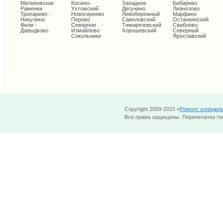
Матвеевское
Косино-
Западное
Бибирево
Раменки
Ухтомский
Дегунино
Лианозово
Тропарево -
Новогиреево
Левобережный
Марфино
Никулино
Перово
Савеловский
Останкинский
Фили -
Северное
Тимирязевский
Свиблово
Давыдково
Измайлово
Хорошевский
Северный
Сокольники
Ярославский
Copyright 2009-2015 «
Ремонт холодил
Все права защищены. Перепечатка тек