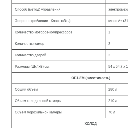
Способ (метод) управления
электромех
Энергопотребление - Класс (кВтч)
класс A+ (31
Количество моторов-компрессоров
1
Количество камер
2
Количество дверей
2
Размеры (ШxГxВ) см.
54 x 54.7 x 
ОБЪЕМ (вместимость)
Общий объем
280 л
Объем холодильной камеры
210 л
Объем морозильной камеры
70 л
ХОЛОД