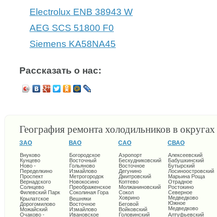
Electrolux ENB 38943 W
AEG SCS 51800 F0
Siemens KA58NA45
Рассказать о нас:
География ремонта холодильников в округа
ЗАО
ВАО
САО
СВАО
Внуково
Богородское
Аэропорт
Алексеевский
Кунцево
Восточный
Бескудниковский
Бабушкинский
Ново -
Гольяново
Восточное
Бутырский
Переделкино
Измайлово
Дегунино
Лосиноостровский
Проспект
Метрогородок
Дмитровский
Марьина Роща
Вернадского
Новокосино
Коптево
Отрадное
Солнцево
Преображенское
Молжаниновский
Ростокино
Филевский Парк
Соколиная Гора
Сокол
Северное
Ховрино
Медведково
Крылатское
Вешняки
Южное
Дорогомилово
Восточное
Беговой
Медведково
Можайский
Измайлово
Войковский
Очаково -
Ивановское
Головинский
Алтуфьевский