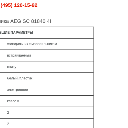
(495) 120-15-92
ника AEG SC 81840 4I
БЩИЕ ПАРАМЕТРЫ
холодильник с морозильником
встраиваемый
снизу
белый /пластик
электронное
класс A
2
2