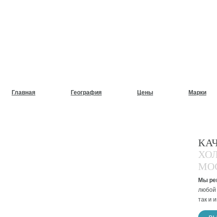
НУЖЕН СРОЧНЫЙ РЕМОНТ
ХОЛОДИЛЬНИКОВ НА ДОМ
Главная
География
Цены
Марки
КА
ХО
МО
Мы ре
любой 
так и 