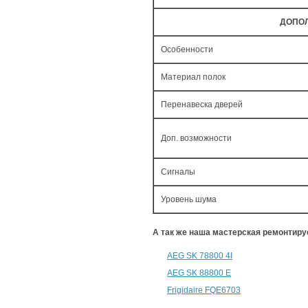
ДОПО
Особенности
Материал полок
Перенавеска дверей
Доп. возможности
Сигналы
Уровень шума
А так же наша мастерская ремонтир
AEG SK 78800 4I
AEG SK 88800 E
Frigidaire FQE6703