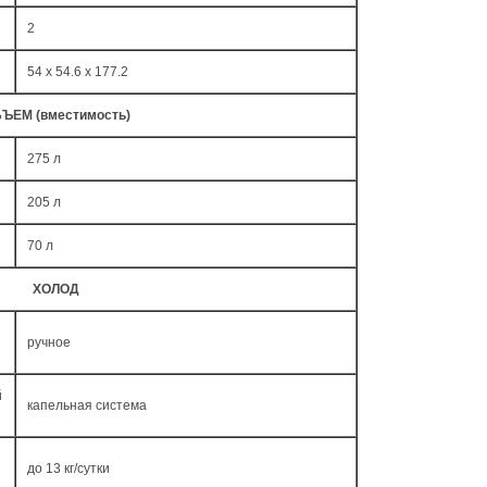
2
54 x 54.6 x 177.2
ЪЕМ (вместимость)
275 л
205 л
70 л
ХОЛОД
ручное
й
капельная система
до 13 кг/cутки