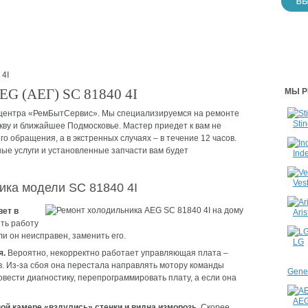
4I
EG (АЕГ) SC 81840 4I
МЫ Р
 центра «РемБытСервис». Мы специализируемся на ремонте
Stin
кву и ближайшее Подмосковье. Мастер приедет к вам не
го обращения, а в экстренных случаях – в течение 12 часов.
ые услуги и установленные запчасти вам будет
Inde
Vest
ика модели SC 81840 4I
вет в
Aris
ть работу
ли он неисправен, заменить его.
LG
я.
Вероятно, некорректно работает управляющая плата –
. Из-за сбоя она перестала направлять мотору команды
Gener
вести диагностику, перепрограммировать плату, а если она
AE
ной камере «вздулись» стенки и видна изморозь.
Скорее