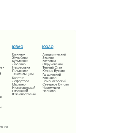
ЮВАО
ЮЗАО
Выхино-
Академический
Жулебино
Зюзино
Кузьминки
Котловка
Люблино
Обручевский
е -
Некрасовка
Теплый Стан
Печатники
Южное Бутово
й
Текстильщики
Гагаринский
Капотня
Коньково
Лефортово
Ломоносовский
Марьино
Северное Бутово
Нижегородский
Черемушки
Рязанский
Ясенево
Южнопортовый
е
й
Южное