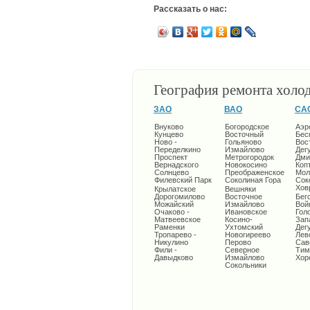
Рассказать о нас:
География ремонта холо
ЗАО
ВАО
СА
Внуково
Богородское
Аэр
Кунцево
Восточный
Бес
Ново -
Гольяново
Вос
Переделкино
Измайлово
Дег
Проспект
Метрогородок
Дми
Вернадского
Новокосино
Коп
Солнцево
Преображенское
Мол
Филевский Парк
Соколиная Гора
Сок
Хов
Крылатское
Вешняки
Дорогомилово
Восточное
Бег
Можайский
Измайлово
Вой
Очаково -
Ивановское
Гол
Матвеевское
Косино-
Зап
Раменки
Ухтомский
Дег
Тропарево -
Новогиреево
Лев
Никулино
Перово
Сав
Фили -
Северное
Тим
Давыдково
Измайлово
Хор
Сокольники