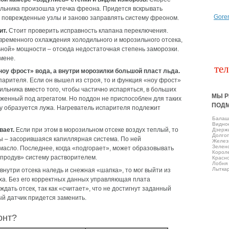
дильника произошла утечка фреона. Придется вскрывать
Gore
ть поврежденные узлы и заново заправлять систему фреоном.
ит.
Стоит проверить исправность клапана переключения.
временного охлаждения холодильного и морозильного отсека,
ьной» мощности – отсюда недостаточная степень заморозки.
мене.
тел
оу фрост» вода, а внутри морозилки большой пласт льда.
арителя. Если он вышел из строя, то и функция «ноу фрост»
ильника вместо того, чтобы частично испаряться, в больших
МЫ Р
оженный под агрегатом. Но поддон не приспособлен для таких
ПОД
лу образуется лужа. Нагреватель испарителя подлежит
Балаш
Виднo
вает.
Если при этом в морозильном отсеке воздух теплый, то
Дзерж
Долго
ы – засорившаяся капиллярная система. По ней
Желез
Зелен
асло. Последнее, когда «подгорает», может образовывать
Корол
«продув» систему растворителем.
Красно
Лобня
Лытка
внутри отсека наледь и снежная «шапка», то мог выйти из
ха. Без его корректных данных управляющая плата
дать отсек, так как «считает», что не достигнут заданный
й датчик придется заменить.
онт?