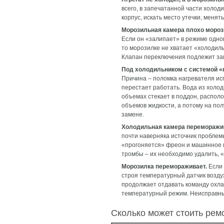
всего, в запечатанной части холо
корпус, искать место утечки, меня
Морозильная камера плохо мороз
Если он «залипает» в режиме одно
то морозилке не хватает «холодил
Клапан переключения подлежит за
Под холодильником с системой «н
Причина – поломка нагревателя исп
перестает работать. Вода из холод
объемах стекает в поддон, распол
объемов жидкости, а потому на по
замене.
Холодильная камера переморажи
почти наверняка источник проблем
«прогоняется» фреон и машинное м
тромбы – их необходимо удалить, 
Морозилка перемораживает.
Если 
строя температурный датчик возду
продолжает отдавать команду охлаж
температурный режим. Неисправны
Сколько может стоить рем