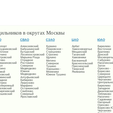
дильников в округах Москвы
О
СВАО
СЗАО
ЦАО
ЮАО
опорт
Алексеевский
Куркино
Арбат
Бирюлево
кудниковский
Бабушкинский
Покровское -
Замоскворечье
Восточное
точное
Бутырский
Стрешнево
Мещанский
Братеево
унино
Лосиноостровский
Строгино
Таганский
Донской
тровский
Марьина Роща
Щукино
Хамовники
Москворечь
тево
Отрадное
Сабурово
Митино
Басманный
жаниновский
Ростокино
Нагатински
Северное
Красносельский
ол
Северное
Затон
Тушино
Пресненский
рино
Медведково
Орехово -
Хорошево -
Тверской
Южное
Борисово
овой
Мневники
Якиманка
Медведково
Северное
ковский
Южное Тушино
Царицыно
овинский
Алтуфьевский
Чертаново
адное
Бибирево
Центрально
унино
Лианозово
обережный
Марфино
Бирюлево
еловский
Останкинский
Западное
ирязевский
Свиблово
Даниловски
ошевский
Северный
Зябликово
Ярославский
Нагатино -
Садовники
Нагорный
Орехово -
Борисово 
Чертаново