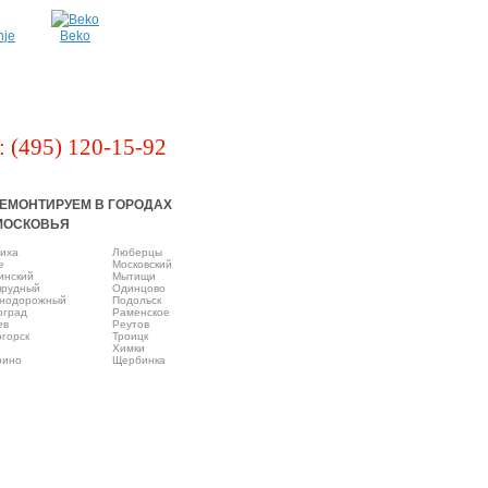
nje
Beko
: (495) 120-15-92
ЕМОНТИРУЕМ В ГОРОДАХ
МОСКОВЬЯ
иха
Люберцы
e
Московский
инский
Мытищи
прудный
Одинцово
нодорожный
Подольск
оград
Раменское
ев
Реутов
горск
Троицк
Химки
рино
Щербинка