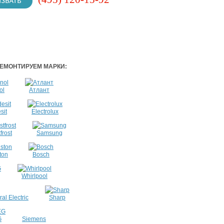
ЕМОНТИРУЕМ МАРКИ:
ol
Атлант
sit
Electrolux
frost
Samsung
ton
Bosch
Whirlpool
al Electric
Sharp
G
Siemens