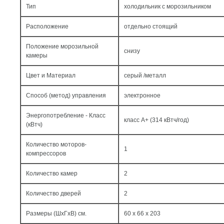
Тип
холодильник с морозильником
Расположение
отдельно стоящий
Положение морозильной
снизу
камеры
Цвет и Материал
серый /металл
Способ (метод) управления
электронное
Энергопотребление - Класс
класс A+ (314 кВтч/год)
(кВтч)
Количество моторов-
1
компрессоров
Количество камер
2
Количество дверей
2
Размеры (ШxГxВ) см.
60 x 66 x 203