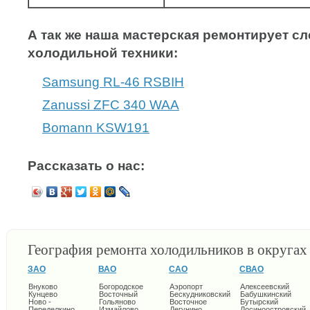
А так же наша мастерская ремонтирует 
холодильной техники:
Samsung RL-46 RSBIH
Zanussi ZFC 340 WAA
Bomann KSW191
Рассказать о нас:
География ремонта холодильников в округа
ЗАО
ВАО
САО
СВАО
Внуково
Богородское
Аэропорт
Алексеевский
Кунцево
Восточный
Бескудниковский
Бабушкинский
Ново -
Гольяново
Восточное
Бутырский
Переделкино
Измайлово
Дегунино
Лосиноостровский