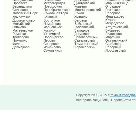
Проспект
Метрогородок
Дмитровский
Марьина Роща
Вернадского
Новокосино
Коптево
Отрадное
Солнцево
Преображенское
Молжаниновский
Ростокино
Филевский Парк
Соколиная Гора
Сокол
Северное
Ховрино
Медведково
Крылатское
Вешняки
Южное
Дорогомилово
Восточное
Беговой
Медведково
Можайский
Измайлово
Войковский
Очаково -
Ивановское
Головинский
Алтуфьевский
Матвеевское
Косино-
Западное
Бибирево
Раменки
Ухтомский
Дегунино
Лианозово
Тропарево -
Новогиреево
Левобережный
Марфино
Никулино
Перово
Савеловский
Останкинский
Фили -
Северное
Тимирязевский
Свиблово
Давыдково
Измайлово
Хорошевский
Северный
Сокольники
Ярославский
Copyright 2009-2015 «
Ремонт холодил
Все права защищены. Перепечатка тек