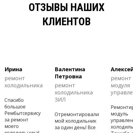
ОТЗЫВЫ НАШИХ
КЛИЕНТОВ
Ирина
Валентина
Алексе
Петровна
ремонт
ремонт
холодильника
ремонт
модуля
холодильника
управл
ЗИЛ
Спасибо
большое
Ремонти
Рембытсервису
модуль
Отремонтировали
за ремонт
управлен
мой холодильник
моего
холодил
за один день! Все
холодильника!