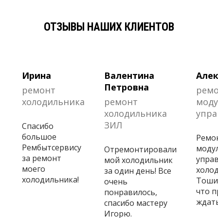
ОТЗЫВЫ НАШИХ КЛИЕНТОВ
Ирина
Валентина
Алек
Петровна
ремонт
рем
холодильника
ремонт
моду
холодильника
упра
ЗИЛ
Спасибо
большое
Ремо
Рембытсервису
моду
Отремонтировали
за ремонт
управ
мой холодильник
моего
холо
за один день! Все
холодильника!
Тошиб
очень
что 
понравилось,
ждать
спасибо мастеру
Игорю.