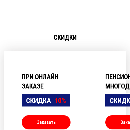
СКИДКИ
ПРИ ОНЛАЙН
ПЕНСИО
ЗАКАЗЕ
МНОГОД
СКИДКА
10%
СКИД
Заказать
Зака