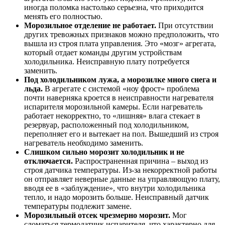
иногда поломка настолько серьезна, что приходится
менять его полностью.
Морозильное отделение не работает.
При отсутствии
других тревожных признаков можно предположить, что
вышла из строя плата управления. Это «мозг» агрегата,
который отдает команды другим устройствам
холодильника. Неисправную плату потребуется
заменить.
Под холодильником лужа, а морозилке много снега и
льда.
В агрегате с системой «ноу фрост» проблема
почти наверняка кроется в неисправности нагревателя
испарителя морозильной камеры. Если нагреватель
работает некорректно, то «лишняя» влага стекает в
резервуар, расположенный под холодильником,
переполняет его и вытекает на пол. Вышедший из строя
нагреватель необходимо заменить.
Слишком сильно морозит холодильник и не
отключается.
Распространенная причина – выход из
строя датчика температуры. Из-за некорректной работы
он отправляет неверные данные на управляющую плату,
вводя ее в «заблуждение», что внутри холодильника
тепло, и надо морозить больше. Неисправный датчик
температуры подлежит замене.
Морозильный отсек чрезмерно морозит.
Мог
сломаться термодатчик испарителя, что характерно для