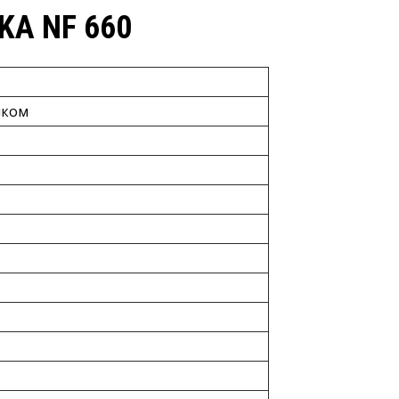
A NF 660
иком