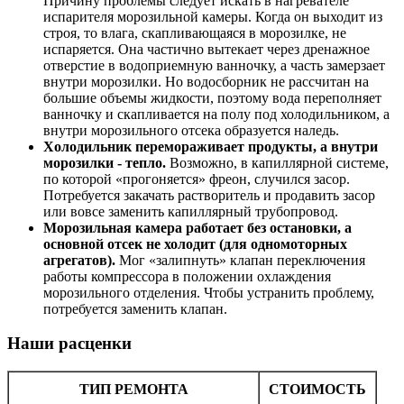
Причину проблемы следует искать в нагревателе
испарителя морозильной камеры. Когда он выходит из
строя, то влага, скапливающаяся в морозилке, не
испаряется. Она частично вытекает через дренажное
отверстие в водоприемную ванночку, а часть замерзает
внутри морозилки. Но водосборник не рассчитан на
большие объемы жидкости, поэтому вода переполняет
ванночку и скапливается на полу под холодильником, а
внутри морозильного отсека образуется наледь.
Холодильник перемораживает продукты, а внутри
морозилки - тепло.
Возможно, в капиллярной системе,
по которой «прогоняется» фреон, случился засор.
Потребуется закачать растворитель и продавить засор
или вовсе заменить капиллярный трубопровод.
Морозильная камера работает без остановки, а
основной отсек не холодит (для одномоторных
агрегатов).
Мог «залипнуть» клапан переключения
работы компрессора в положении охлаждения
морозильного отделения. Чтобы устранить проблему,
потребуется заменить клапан.
Наши расценки
ТИП РЕМОНТА
СТОИМОСТЬ