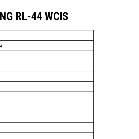
G RL-44 WCIS
м