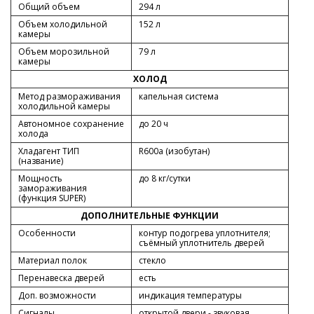
Общий объем
294 л
Объем холодильной
152 л
камеры
Объем морозильной
79 л
камеры
ХОЛОД
Метод размораживания
капельная система
холодильной камеры
Автономное сохранение
до 20 ч
холода
Хладагент ТИП
R600a (изобутан)
(название)
Мощность
до 8 кг/cутки
замораживания
(функция SUPER)
ДОПОЛНИТЕЛЬНЫЕ ФУНКЦИИ
Особенности
контур подогрева уплотнителя;
съёмный уплотнитель дверей
Материал полок
стекло
Перенавеска дверей
есть
Доп. возможности
индикация температуры
Сигналы
открытой двери - звуковая