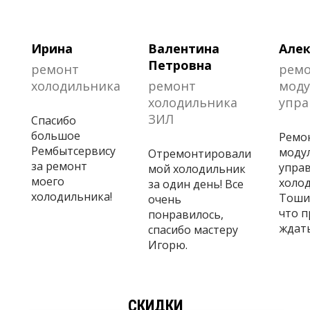
Ирина
Валентина
Алек
Петровна
ремонт
рем
холодильника
ремонт
моду
холодильника
упра
ЗИЛ
Спасибо
большое
Ремо
Рембытсервису
моду
Отремонтировали
за ремонт
управ
мой холодильник
моего
холо
за один день! Все
холодильника!
Тошиб
очень
что 
понравилось,
ждать
спасибо мастеру
Игорю.
СКИДКИ