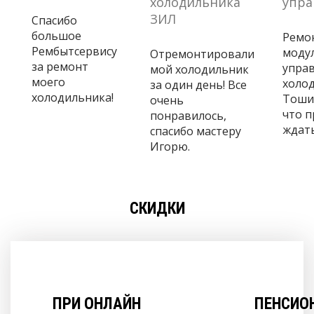
холодильника
упра
ЗИЛ
Спасибо
большое
Ремо
Рембытсервису
моду
Отремонтировали
за ремонт
управ
мой холодильник
моего
холо
за один день! Все
холодильника!
Тошиб
очень
что 
понравилось,
ждать
спасибо мастеру
Игорю.
СКИДКИ
ПРИ ОНЛАЙН
ПЕНСИО