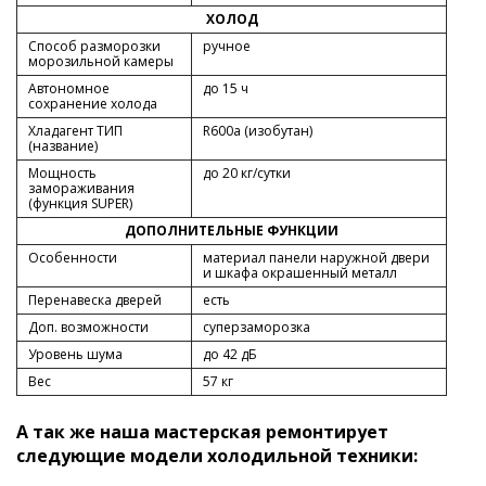
ХОЛОД
Способ разморозки
ручное
морозильной камеры
Автономное
до 15 ч
сохранение холода
Хладагент ТИП
R600a (изобутан)
(название)
Мощность
до 20 кг/cутки
замораживания
(функция SUPER)
ДОПОЛНИТЕЛЬНЫЕ ФУНКЦИИ
Особенности
материал панели наружной двери
и шкафа окрашенный металл
Перенавеска дверей
есть
Доп. возможности
суперзаморозка
Уровень шума
до 42 дБ
Вес
57 кг
А так же наша мастерская ремонтирует
следующие модели холодильной техники: