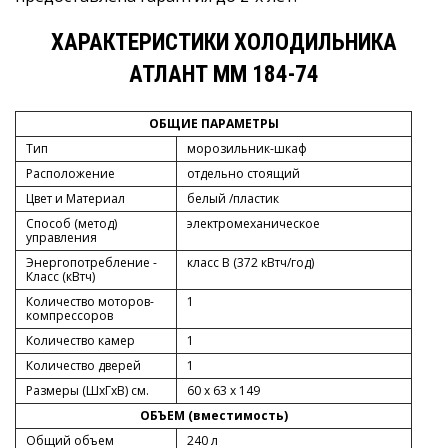
ХАРАКТЕРИСТИКИ ХОЛОДИЛЬНИКА
АТЛАНТ ММ 184-74
ОБЩИЕ ПАРАМЕТРЫ
Тип
морозильник-шкаф
Расположение
отдельно стоящий
Цвет и Материал
белый /пластик
Способ (метод)
электромеханическое
управления
Энергопотребление -
класс B (372 кВтч/год)
Класс (кВтч)
Количество моторов-
1
компрессоров
Количество камер
1
Количество дверей
1
Размеры (ШxГxВ) см.
60 x 63 x 149
ОБЪЕМ (вместимость)
Общий объем
240 л