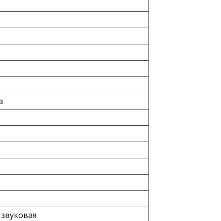
а
 звуковая