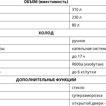
ОБЪЕМ (вместимость)
310 л
230 л
80 л
ХОЛОД
ручное
еры
капельная систем
до 17 ч
R600a (изобутан)
)
до 6 кг/cутки
ДОПОЛНИТЕЛЬНЫЕ ФУНКЦИИ
стекло
суперзаморозка
открытой двери -