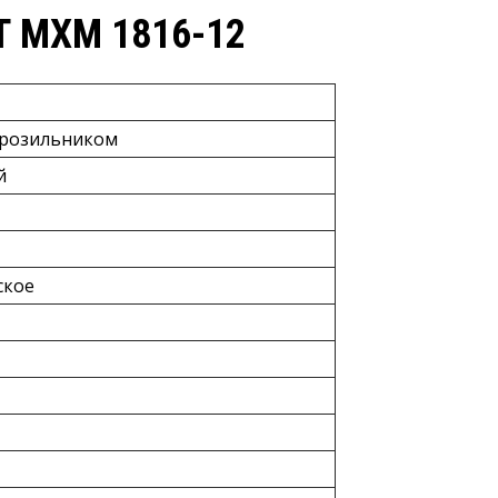
 МХМ 1816-12
орозильником
й
ское