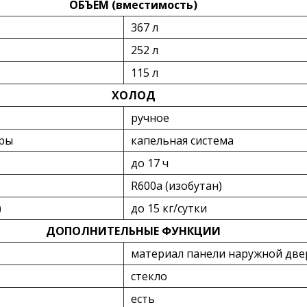
ОБЪЕМ (вместимость)
367 л
252 л
115 л
ХОЛОД
ручное
еры
капельная система
до 17 ч
R600a (изобутан)
)
до 15 кг/cутки
ДОПОЛНИТЕЛЬНЫЕ ФУНКЦИИ
материал панели наружной две
стекло
есть