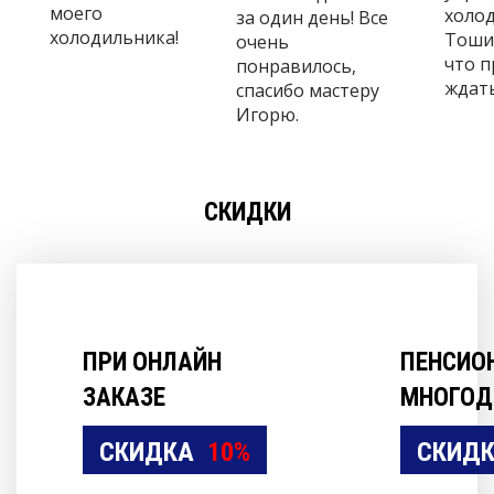
моего
холо
за один день! Все
холодильника!
Тошиб
очень
что 
понравилось,
ждать
спасибо мастеру
Игорю.
СКИДКИ
ПРИ ОНЛАЙН
ПЕНСИО
ЗАКАЗЕ
МНОГОД
СКИДКА
10%
СКИД