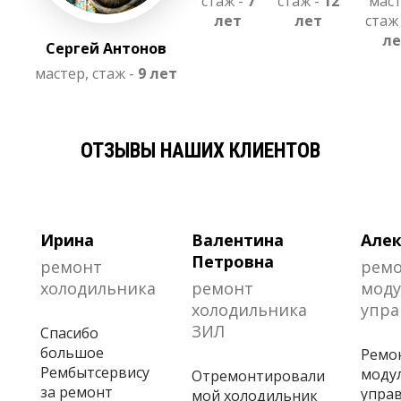
стаж -
7
стаж -
12
маст
лет
лет
стаж
ле
Сергей Антонов
мастер, стаж -
9 лет
ОТЗЫВЫ НАШИХ КЛИЕНТОВ
Ирина
Валентина
Алек
Петровна
ремонт
рем
холодильника
ремонт
моду
холодильника
упра
ЗИЛ
Спасибо
большое
Ремо
Рембытсервису
моду
Отремонтировали
за ремонт
управ
мой холодильник