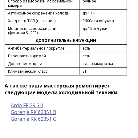
Способ разморозки морозильной
ручное
камеры
Автономное сохранение холода
до 17 ч
Хладагент ТИП (название)
R600a (изобутан)
Мощность замораживания
до 15 кг/cутки
(функция SUPER)
ДОПОЛНИТЕЛЬНЫЕ ФУНКЦИИ
Антибактериальное покрытие
есть
Перенавеска дверей
есть
Доп. возможности
суперзаморозка
Климатический класс
ST
А так же наша мастерская ремонтирует
следующие модели холодильной техники:
Ardo FR 29 SH
Gorenje RK 62351 B
Gorenje RK 62351 C