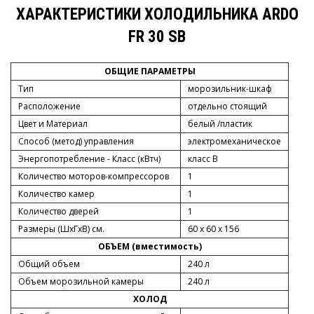
ХАРАКТЕРИСТИКИ ХОЛОДИЛЬНИКА ARDO
FR 30 SB
ОБЩИЕ ПАРАМЕТРЫ
Тип
морозильник-шкаф
Расположение
отдельно стоящий
Цвет и Материал
белый /пластик
Способ (метод) управления
электромеханическое
Энергопотребление - Класс (кВтч)
класс B
Количество моторов-компрессоров
1
Количество камер
1
Количество дверей
1
Размеры (ШxГxВ) см.
60 x 60 x 156
ОБЪЕМ (вместимость)
Общий объем
240 л
Объем морозильной камеры
240 л
ХОЛОД