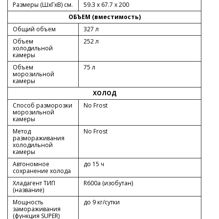
Размеры (ШxГxВ) см.
59.3 x 67.7 x 200
ОБЪЕМ (вместимость)
Общий объем
327 л
Объем
252 л
холодильной
камеры
Объем
75 л
морозильной
камеры
ХОЛОД
Способ разморозки
No Frost
морозильной
камеры
Метод
No Frost
размораживания
холодильной
камеры
Автономное
до 15 ч
сохранение холода
Хладагент ТИП
R600a (изобутан)
(название)
Мощность
до 9 кг/cутки
замораживания
(функция SUPER)