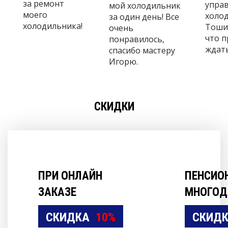
за ремонт
управ
мой холодильник
моего
холо
за один день! Все
холодильника!
Тошиб
очень
что 
понравилось,
ждать
спасибо мастеру
Игорю.
СКИДКИ
ПРИ ОНЛАЙН
ПЕНСИО
ЗАКАЗЕ
МНОГОД
СКИДКА
10%
СКИД