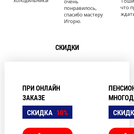
холодильника!
Тошиб
очень
что 
понравилось,
ждать
спасибо мастеру
Игорю.
СКИДКИ
ПРИ ОНЛАЙН
ПЕНСИО
ЗАКАЗЕ
МНОГОД
СКИДКА
10%
СКИД