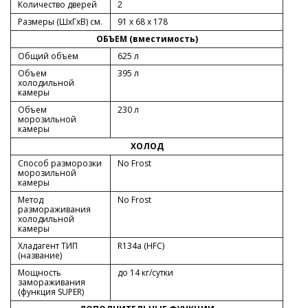
Количество дверей
2
Размеры (ШxГxВ) см.
91 x 68 x 178
ОБЪЕМ (вместимость)
Общий объем
625 л
Объем
395 л
холодильной
камеры
Объем
230 л
морозильной
камеры
ХОЛОД
Способ разморозки
No Frost
морозильной
камеры
Метод
No Frost
размораживания
холодильной
камеры
Хладагент ТИП
R134a (HFC)
(название)
Мощность
до 14 кг/cутки
замораживания
(функция SUPER)