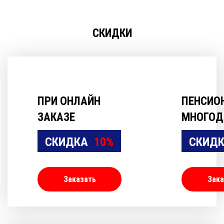
СКИДКИ
ПРИ ОНЛАЙН
ПЕНСИО
ЗАКАЗЕ
МНОГОД
СКИДКА
10%
СКИД
Заказать
Зака