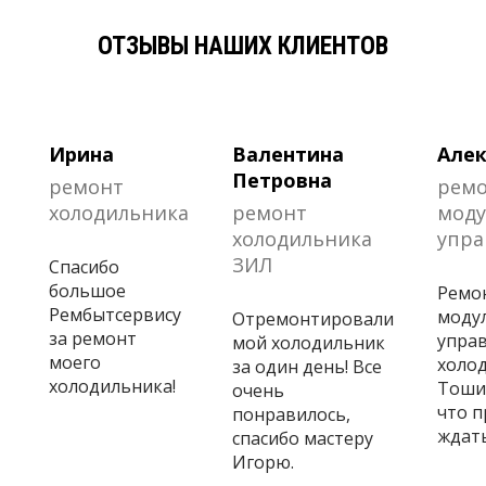
ОТЗЫВЫ НАШИХ КЛИЕНТОВ
Ирина
Валентина
Алек
Петровна
ремонт
рем
холодильника
ремонт
моду
холодильника
упра
ЗИЛ
Спасибо
большое
Ремо
Рембытсервису
моду
Отремонтировали
за ремонт
управ
мой холодильник
моего
холо
за один день! Все
холодильника!
Тошиб
очень
что 
понравилось,
ждать
спасибо мастеру
Игорю.