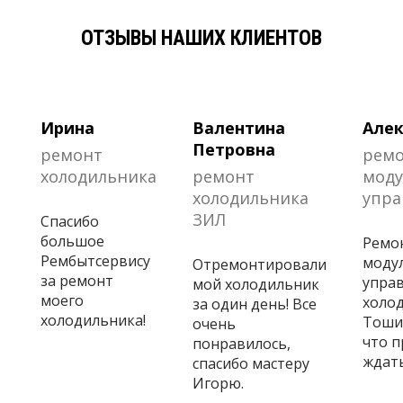
ОТЗЫВЫ НАШИХ КЛИЕНТОВ
Ирина
Валентина
Алек
Петровна
ремонт
рем
холодильника
ремонт
моду
холодильника
упра
ЗИЛ
Спасибо
большое
Ремо
Рембытсервису
моду
Отремонтировали
за ремонт
управ
мой холодильник
моего
холо
за один день! Все
холодильника!
Тошиб
очень
что 
понравилось,
ждать
спасибо мастеру
Игорю.