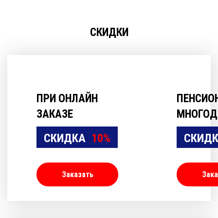
СКИДКИ
ПРИ ОНЛАЙН
ПЕНСИО
ЗАКАЗЕ
МНОГОД
СКИДКА
10%
СКИД
Заказать
Зака