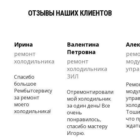
ОТЗЫВЫ НАШИХ КЛИЕНТОВ
Ирина
Валентина
Алек
Петровна
ремонт
рем
холодильника
ремонт
моду
холодильника
упра
ЗИЛ
Спасибо
большое
Ремо
Рембытсервису
моду
Отремонтировали
за ремонт
управ
мой холодильник
моего
холо
за один день! Все
холодильника!
Тошиб
очень
что 
понравилось,
ждать
спасибо мастеру
Игорю.