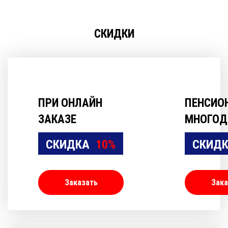
СКИДКИ
ПРИ ОНЛАЙН
ПЕНСИО
ЗАКАЗЕ
МНОГОД
СКИДКА
10%
СКИД
Заказать
Зака